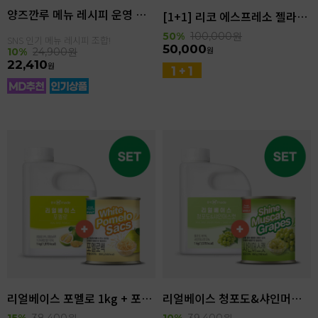
양즈깐루 메뉴 레시피 운영 세트
[1+1] 리코 에스프레소 젤라또 4kg(4.6L)
50%
100,000
원
SNS 인기 메뉴 레시피 조합!
50,000
원
10%
24,900
원
22,410
원
리얼베이스 포멜로 1kg + 포멜로쌕 850g SET
리얼베이스 청포도&샤인머스캣 1kg + 샤인머스캣 850g SET
15%
38,400
원
10%
39,400
원