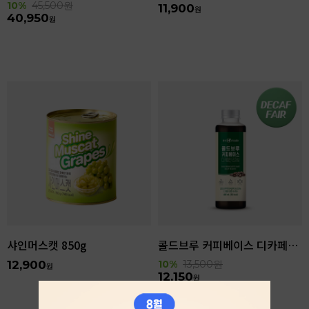
10%
45,500
원
11,900
원
40,950
원
샤인머스캣 850g
콜드브루 커피베이스 디카페인 리저브 440ml
12,900
10%
13,500
원
원
12,150
원