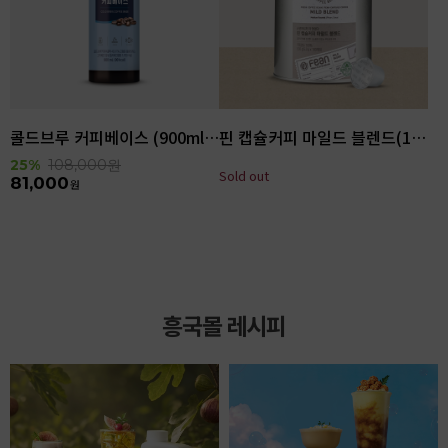
콜드브루 커피베이스 (900ml x 6ea)
핀 캡슐커피 마일드 블렌드(100입)
25%
108,000
원
Sold out
81,000
원
흥국몰 레시피