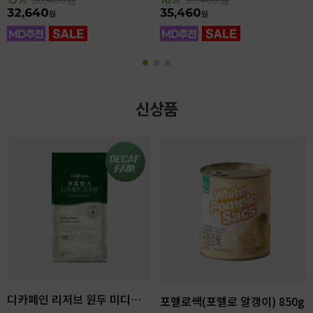
32,640
35,460
원
원
신상품
디카페인 리저브 원두 미디엄다크 로스팅 1kg
포멜로쌕(포멜로 알갱이) 850g