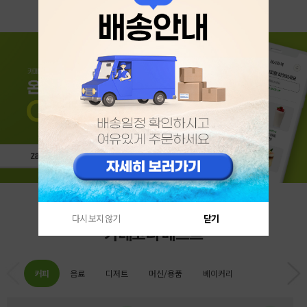
다시 보지 않기
닫기
카테고리 베스트
커피
음료
디저트
머신/용품
베이커리