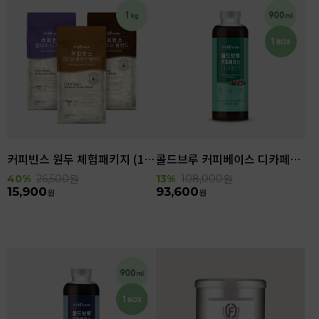
커피빈스 원두 체험패키지 (1kg)
콜드브루 커피베이스 디카페인 (900ml x 6ea)
40%
26,500
원
13%
108,000
원
15,900
93,600
원
원