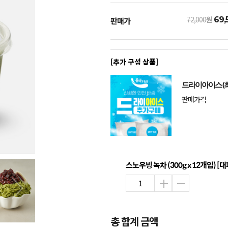
72,000
원
69,
판매가
[추가 구성 상품]
드라이아이스 (최
판매가격
스노우빙 녹차 (300g x 12개입) [
총 합계 금액