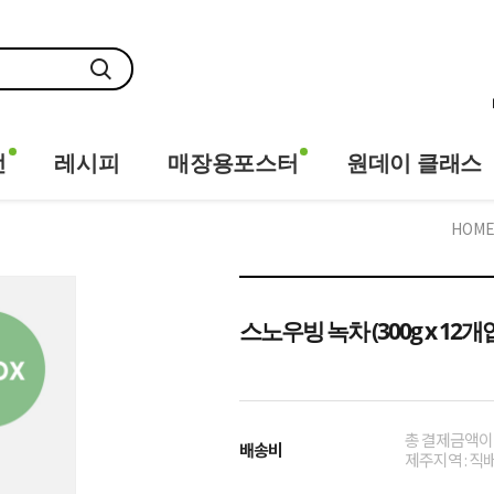
전
레시피
매장용포스터
원데이 클래스
HOM
스노우빙 녹차 (300g x 12개
총 결제금액이 
배송비
제주지역 : 직