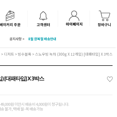
마이페이지
베이커리 주문
고객센터
장바구니
공지사항 >
8월 광복절 배송안내
'NEW 바이브믹스 or 바리스타시럽 1종' 체험단 발표
베이커리(냉동직배송) 센터 이전에 따른 배송 일정 안내
E
>
디저트
>
빙수블록
> 스노우빙 녹차 (300g X 12개입) [대패타입] X 3박스
♡
입) [대패타입] X 3박스
49,000원 미만시 배송비 4,000원이 청구됩니다.
배송 불가, 택배 월~목 배송가능