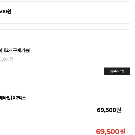
원
500
대 2개 구매 가능)
1,000원
제품 담기
대패타입] X 3박스
원
69,500
원
69,500