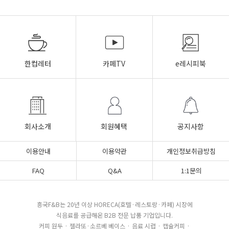
한컵레터
카페TV
e레시피북
회사소개
회원혜택
공지사항
이용안내
이용약관
개인정보취급방침
FAQ
Q&A
1:1문의
흥국F&B는 20년 이상 HORECA(호텔·레스토랑·카페) 시장에
식음료를 공급해온 B2B 전문 납품 기업입니다.
커피 원두 · 젤라또·소르베 베이스 · 음료 시럽 · 캡슐커피 ·