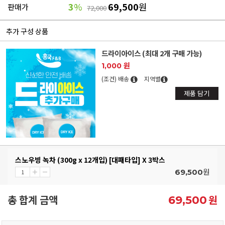
3
%
69,500
원
판매가
72,000
추가 구성 상품
드라이아이스 (최대 2개 구매 가능)
1,000 원
(조건) 배송
지역별
제품 담기
스노우빙 녹차 (300g x 12개입) [대패타입] X 3박스
원
69,500
총 합계 금액
원
69,500