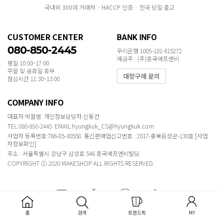
국내외 300여 거래처 · HACCP 인증 · 전국 당일 출고
CUSTOMER CENTER
BANK INFO
080-850-2445
우리은행 1005-101-615272
예금주 : (주)흥국에프엔비
평일 10:00~17:00
주말 및 공휴일 휴무
대량구매 문의
점심시간 11:30~13:00
COMPANY INFO
대표자:박철범 개인정보담당자:신동건
TEL:080-850-2445 EMAIL:hyungkuk_CS@hyungkuk.com
사업자 등록번호:766-85-00558 통신판매업신고번호 : 2017-충북음성군-130호
[사업
자정보확인]
주소 : 서울특별시 강남구 삼성로 546 흥국에프엔비빌딩
COPYRIGHT ⓒ 2020 MAKESHOP ALL RIGHTS RESERVED.
홈
검색
트렌드픽
MY