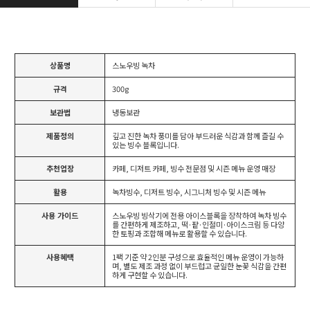
상품명
스노우빙 녹차
규격
300g
보관법
냉동보관
제품정의
깊고 진한 녹차 풍미를 담아 부드러운 식감과 함께 즐길 수
있는 빙수 블록입니다.
추천업장
카페, 디저트 카페, 빙수 전문점 및 시즌 메뉴 운영 매장
활용
녹차빙수, 디저트 빙수, 시그니처 빙수 및 시즌 메뉴
사용 가이드
스노우빙 빙삭기에 전용 아이스블록을 장착하여 녹차 빙수
를 간편하게 제조하고, 떡·팥·인절미·아이스크림 등 다양
한 토핑과 조합해 메뉴로 활용할 수 있습니다.
사용혜택
1팩 기준 약 2인분 구성으로 효율적인 메뉴 운영이 가능하
며, 별도 제조 과정 없이 부드럽고 균일한 눈꽃 식감을 간편
하게 구현할 수 있습니다.