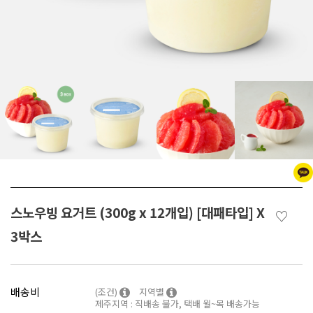
스노우빙 요거트 (300g x 12개입) [대패타입] X
♡
3박스
배송비
(조건)
지역별
제주지역 : 직배송 불가, 택배 월~목 배송가능