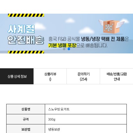
상품리뷰
문의하기
배송/반품/교환
상품 상세 정보
()
(254)
안내
상품명
스노우빙 요거트
규격
300g
보관법
냉동보관