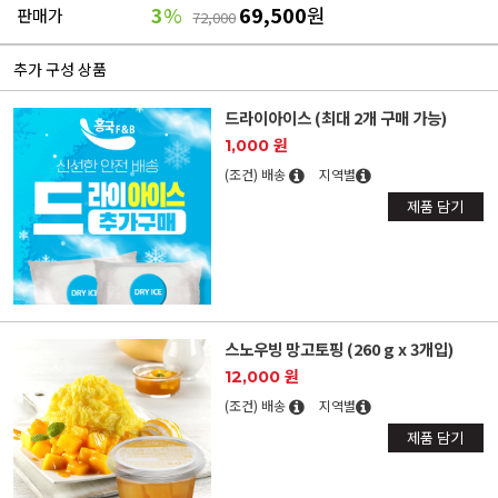
3
%
69,500
원
판매가
72,000
추가 구성 상품
드라이아이스 (최대 2개 구매 가능)
1,000 원
(조건) 배송
지역별
제품 담기
스노우빙 망고토핑 (260 g x 3개입)
12,000 원
(조건) 배송
지역별
제품 담기