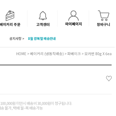
마이페이지
베이커리 주문
고객센터
장바구니
공지사항 >
8월 광복절 배송안내
'NEW 바이브믹스 or 바리스타시럽 1종' 체험단 발표
베이커리(냉동직배송) 센터 이전에 따른 배송 일정 안내
HOME
>
베이커리 (냉동직배송)
>
파베이크
> 모카번 80g X 6ea
♡
00,000원 미만시 배송비 30,000원이 청구됩니다.
배송 불가, 택배 월~목 배송가능