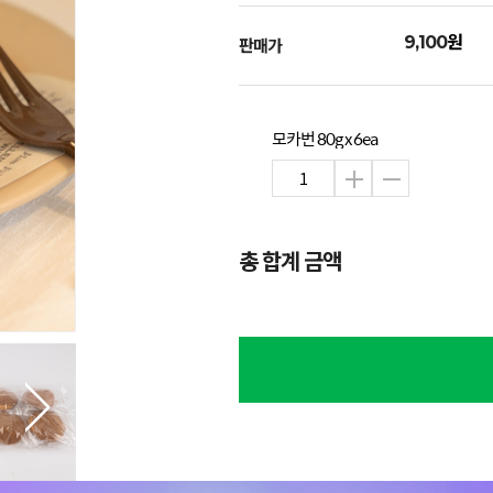
원
9,100
판매가
모카번 80g x 6ea
총 합계 금액