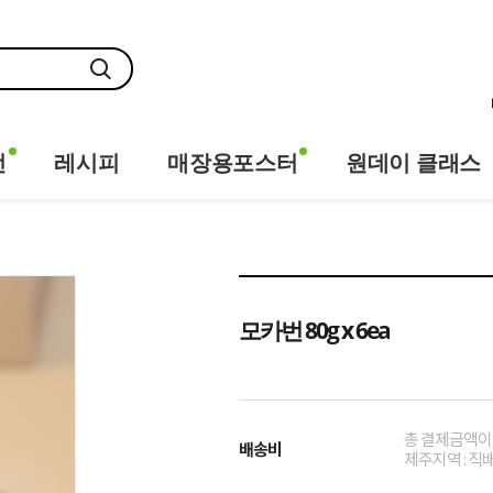
전
레시피
매장용포스터
원데이 클래스
모카번 80g x 6ea
총 결제금액이 1
배송비
제주지역 : 직