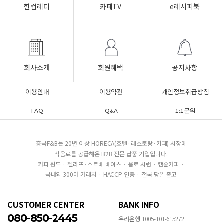
한컵레터
카페TV
e레시피북
회사소개
회원혜택
공지사항
이용안내
이용약관
개인정보취급방침
FAQ
Q&A
1:1문의
흥국F&B는 20년 이상 HORECA(호텔·레스토랑·카페) 시장에
식음료를 공급해온 B2B 전문 납품 기업입니다.
커피 원두 · 젤라또·소르베 베이스 · 음료 시럽 · 캡슐커피 ·
국내외 300여 거래처 · HACCP 인증 · 전국 당일 출고
CUSTOMER CENTER
BANK INFO
080-850-2445
우리은행 1005-101-615272