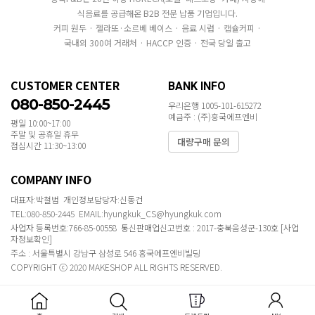
식음료를 공급해온 B2B 전문 납품 기업입니다.
커피 원두 · 젤라또·소르베 베이스 · 음료 시럽 · 캡슐커피 ·
국내외 300여 거래처 · HACCP 인증 · 전국 당일 출고
CUSTOMER CENTER
BANK INFO
080-850-2445
우리은행 1005-101-615272
예금주 : (주)흥국에프엔비
평일 10:00~17:00
주말 및 공휴일 휴무
대량구매 문의
점심시간 11:30~13:00
COMPANY INFO
대표자:박철범 개인정보담당자:신동건
TEL:080-850-2445 EMAIL:hyungkuk_CS@hyungkuk.com
사업자 등록번호:766-85-00558 통신판매업신고번호 : 2017-충북음성군-130호
[사업
자정보확인]
주소 : 서울특별시 강남구 삼성로 546 흥국에프엔비빌딩
COPYRIGHT ⓒ 2020 MAKESHOP ALL RIGHTS RESERVED.