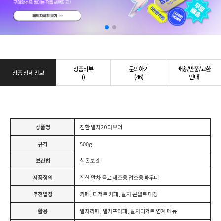
상품리뷰
문의하기
배송/반품/교환
상품 상세 정보
()
(46)
안내
상품명
진한 말차20 파우더
규격
500g
보관법
실온보관
제품정의
진한 말차 음료 제조용 업소용 파우더
추천업장
카페, 디저트 카페, 말차 콘셉트 매장
활용
말차라떼, 말차프라페, 말차디저트 연계 메뉴