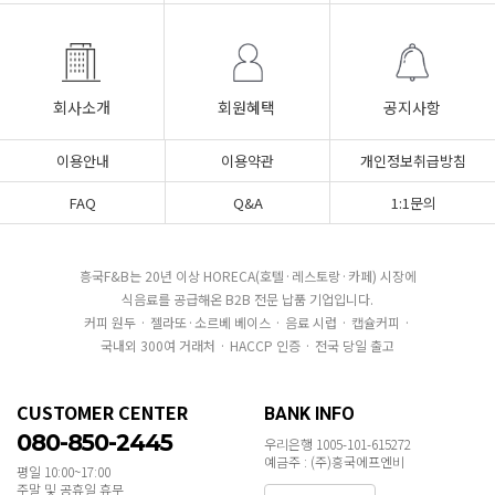
회사소개
회원혜택
공지사항
이용안내
이용약관
개인정보취급방침
FAQ
Q&A
1:1문의
흥국F&B는 20년 이상 HORECA(호텔·레스토랑·카페) 시장에
식음료를 공급해온 B2B 전문 납품 기업입니다.
커피 원두 · 젤라또·소르베 베이스 · 음료 시럽 · 캡슐커피 ·
국내외 300여 거래처 · HACCP 인증 · 전국 당일 출고
CUSTOMER CENTER
BANK INFO
080-850-2445
우리은행 1005-101-615272
예금주 : (주)흥국에프엔비
평일 10:00~17:00
주말 및 공휴일 휴무