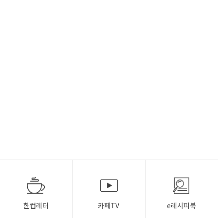
한컵레터
카페TV
e레시피북