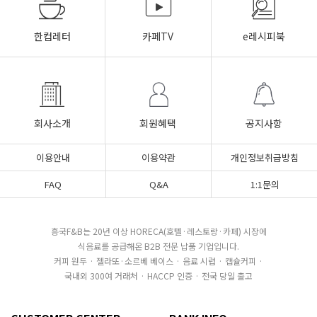
한컵레터
카페TV
e레시피북
회사소개
회원혜택
공지사항
이용안내
이용약관
개인정보취급방침
FAQ
Q&A
1:1문의
흥국F&B는 20년 이상 HORECA(호텔·레스토랑·카페) 시장에
식음료를 공급해온 B2B 전문 납품 기업입니다.
커피 원두 · 젤라또·소르베 베이스 · 음료 시럽 · 캡슐커피 ·
국내외 300여 거래처 · HACCP 인증 · 전국 당일 출고