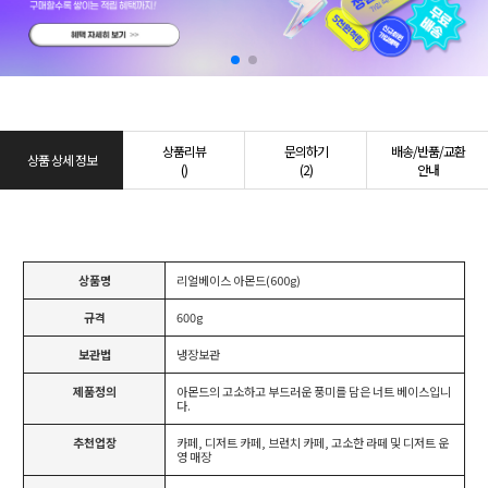
상품리뷰
문의하기
배송/반품/교환
상품 상세 정보
()
(2)
안내
상품명
리얼베이스 아몬드(600g)
규격
600g
보관법
냉장보관
제품정의
아몬드의 고소하고 부드러운 풍미를 담은 너트 베이스입니
다.
추천업장
카페, 디저트 카페, 브런치 카페, 고소한 라떼 및 디저트 운
영 매장