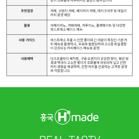
함이 조화롭게 어우러지는 블렌드 원두입니다.
추천업장
카페, 브런치 카페, 베이커리 카페, 테이크아웃 및 데일리
커피 운영 매장
활용
아메리카노, 카페라떼, 카푸치노, 플랫화이트 및 다양한
에스프레소 베이스 메뉴
사용 가이드
에스프레소 추출 시 진한 풍미와 긴 여운이 특징인 기본 커
피 메뉴로 활용하고, 우유와 블렌딩하여 고소함과 달콤함
이 강조되는 커피베이스 메뉴로 운영.
사용혜택
다크초콜릿의 묵직함, 구운 오렌지의 은은한 향미, 볶은 땅
콩과 맥아의 고소한 풍미가 조화롭게 어우러져 깊고 진한
커피 경험을 제공하며, 진한 커피를 선호하는 고객층 운영
에 적합합니다.