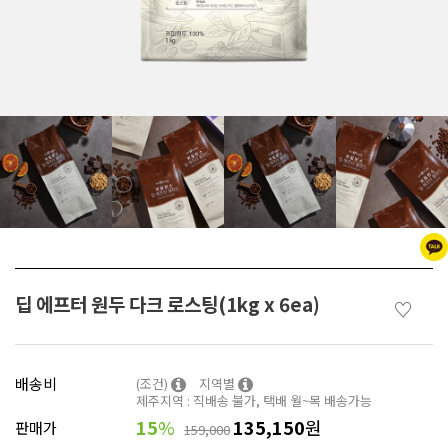
딥 에프터 원두 다크 로스팅(1kg x 6ea)
♡
배송비
(조건)
지역별
제주지역 : 직배송 불가, 택배 월~목 배송가능
15
%
135,150
원
판매가
159,000