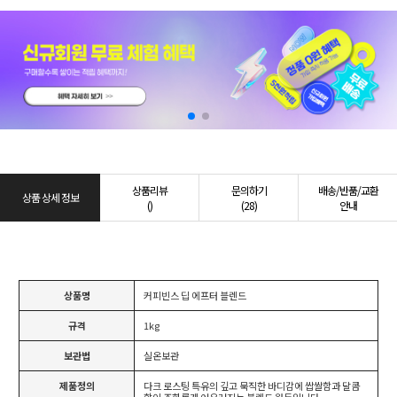
상품리뷰
문의하기
배송/반품/교환
상품 상세 정보
()
(28)
안내
상품명
커피빈스 딥 에프터 블렌드
규격
1kg
보관법
실온보관
제품정의
다크 로스팅 특유의 깊고 묵직한 바디감에 쌉쌀함과 달콤