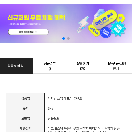
상품리뷰
문의하기
배송/반품/교환
상품 상세 정보
()
(28)
안내
상품명
커피빈스 딥 에프터 블렌드
규격
1kg
보관법
실온보관
제품정의
다크 로스팅 특유의 깊고 묵직한 바디감에 쌉쌀함과 달콤