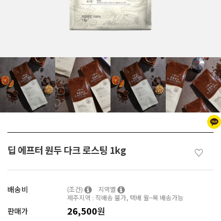
딥 에프터 원두 다크 로스팅 1kg
♡
배송비
(조건)
지역별
제주지역 : 직배송 불가, 택배 월~목 배송가능
26,500
원
판매가