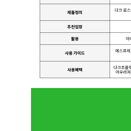
다크 로스
제품정의
추천업장
활용
아
에스프레소
사용 가이드
다크초콜릿
사용혜택
어우러져 