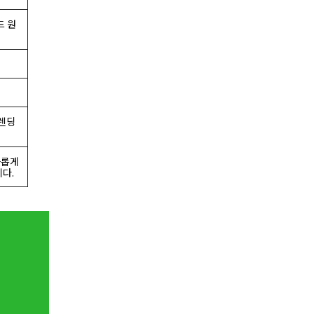
드 원
블렌딩
화롭게
다.