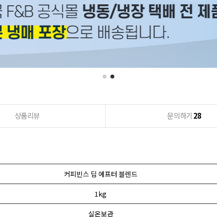
상품리뷰
문의하기
28
커피빈스 딥 에프터 블렌드
1kg
실온보관