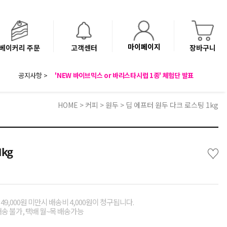
마이페이지
베이커리 주문
고객센터
장바구니
8월 광복절 배송안내
공지사항 >
'NEW 바이브믹스 or 바리스타시럽 1종' 체험단 발표
베이커리(냉동직배송) 센터 이전에 따른 배송 일정 안내
HOME
>
커피
>
원두
> 딥 에프터 원두 다크 로스팅 1kg
♡
kg
49,000원 미만시 배송비 4,000원이 청구됩니다.
배송 불가, 택배 월~목 배송가능