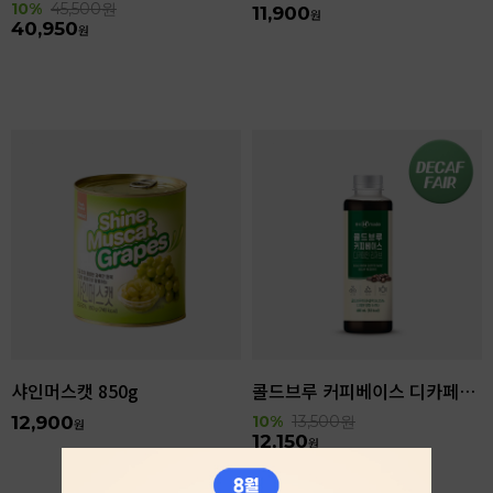
10%
45,500
원
11,900
원
40,950
원
샤인머스캣 850g
콜드브루 커피베이스 디카페인 리저브 440ml
12,900
10%
13,500
원
원
12,150
원