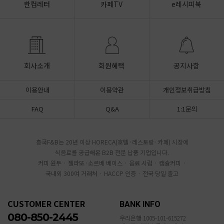
한컵레터
카페TV
e레시피북
회사소개
회원혜택
공지사항
이용안내
이용약관
개인정보취급방침
FAQ
Q&A
1:1문의
흥국F&B는 20년 이상 HORECA(호텔·레스토랑·카페) 시장에
식음료를 공급해온 B2B 전문 납품 기업입니다.
커피 원두 · 젤라또·소르베 베이스 · 음료 시럽 · 캡슐커피 ·
국내외 300여 거래처 · HACCP 인증 · 전국 당일 출고
CUSTOMER CENTER
BANK INFO
080-850-2445
우리은행 1005-101-615272