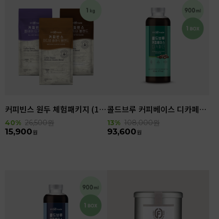
커피빈스 원두 체험패키지 (1kg)
콜드브루 커피베이스 디카페인 (900ml x 6ea)
40%
26,500
원
13%
108,000
원
15,900
93,600
원
원