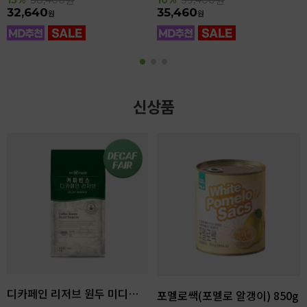
32,640
35,460
원
원
신상품
디카페인 리저브 원두 미디엄다크 로스팅 1kg
포멜로쌕(포멜로 알갱이) 850g