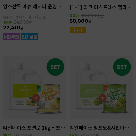
양즈깐루 메뉴 레시피 운영 세트
[1+1] 리코 에스프레소 젤라또 4kg(4.6L)
50%
100,000
원
SNS 인기 메뉴 레시피 조합!
50,000
원
10%
24,900
원
22,410
원
리얼베이스 포멜로 1kg + 포멜로쌕 850g SET
리얼베이스 청포도&샤인머스캣 1kg + 샤인머스캣 850g SET
15%
38,400
원
10%
39,400
원