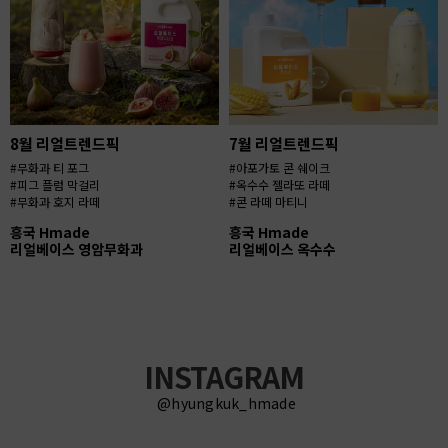
8월 리얼트렌드픽
7월 리얼트렌드픽
#무화과 티 포그
#아포가토 콘 쉐이크
#피그 플럼 막걸리
#옥수수 젤라또 라떼
#무화과 호지 라떼
#콘 라떼 마티니
흥국 Hmade
흥국 Hmade
리얼베이스 영암무화과
리얼베이스 옥수수
INSTAGRAM
@hyungkuk_hmade