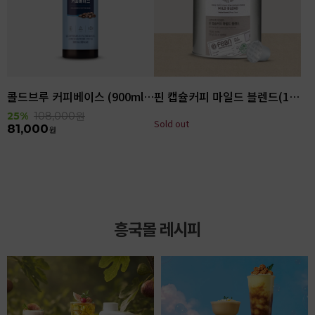
콜드브루 커피베이스 (900ml x 6ea)
핀 캡슐커피 마일드 블렌드(100입)
25%
108,000
원
Sold out
81,000
원
흥국몰 레시피