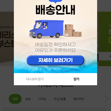
다시 보지 않기
닫기
카테고리 베스트
커피
음료
디저트
머신/용품
베이커리