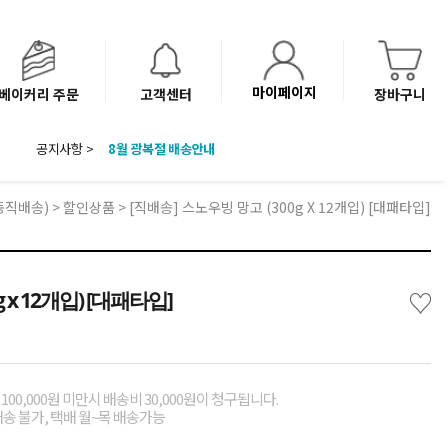
마이페이지
베이커리 주문
고객센터
장바구니
8월 광복절 배송안내
공지사항 >
'NEW 바이브믹스 or 바리스타시럽 1종' 체험단 발표
베이커리(냉동직배송) 센터 이전에 따른 배송 일정 안내
동직배송)
>
할인상품
> [직배송] 스노우빙 망고 (300g X 12개입) [대패타입]
♡
 x 12개입) [대패타입]
00,000원 미만시 배송비 30,000원이 청구됩니다.
배송 불가, 택배 월~목 배송가능