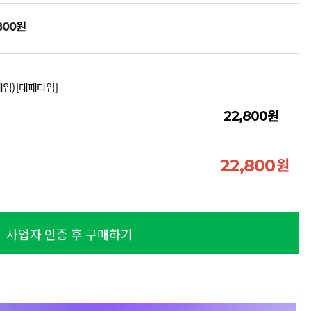
원
800
개입) [대패타입]
원
22,800
원
22,800
사업자 인증 후 구매하기