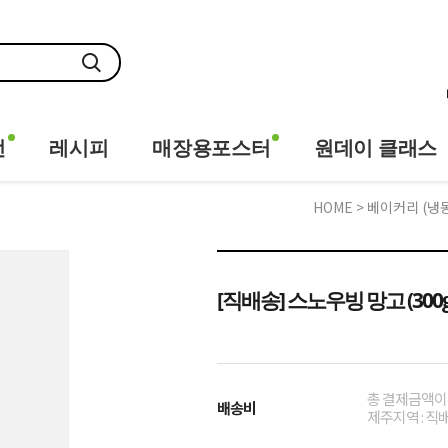
전
레시피
매장용포스터
원데이 클래스
HOME
>
베이커리 (냉
[직배송] 스노우빙 망고 (300g
총 결제금액이 1
배송비
제주지역 : 직