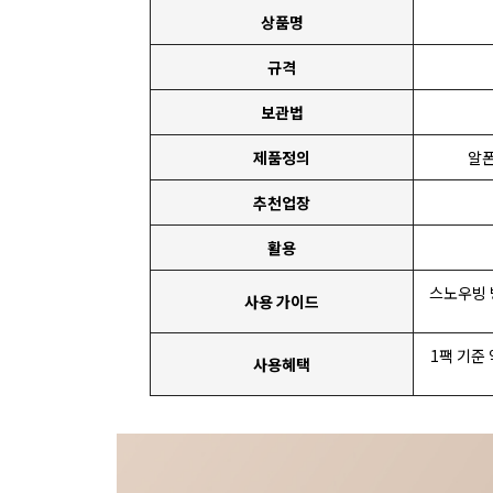
상품명
규격
보관법
제품정의
알폰
추천업장
활용
스노우빙 
사용 가이드
1팩 기준
사용혜택