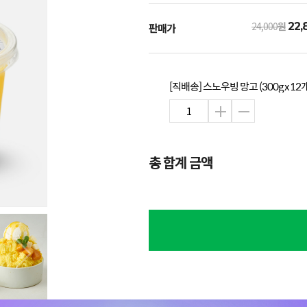
24,000
원
22,
판매가
[직배송] 스노우빙 망고 (300g x 12
총 합계 금액