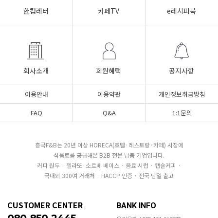
한컵레터
카페TV
e레시피북
회사소개
회원혜택
공지사항
이용안내
이용약관
개인정보취급방침
FAQ
Q&A
1:1문의
흥국F&B는 20년 이상 HORECA(호텔·레스토랑·카페) 시장에
식음료를 공급해온 B2B 전문 납품 기업입니다.
커피 원두 · 젤라또·소르베 베이스 · 음료 시럽 · 캡슐커피 ·
국내외 300여 거래처 · HACCP 인증 · 전국 당일 출고
CUSTOMER CENTER
BANK INFO