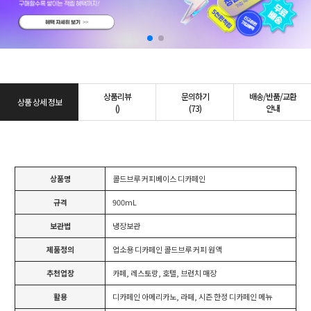
상품리뷰
문의하기
배송/반품/교환
상품 상세 정보
()
(73)
안내
상품명
콜드브루 커피베이스 디카페인
규격
900mL
보관법
냉장보관
제품정의
업소용 디카페인 콜드브루 커피 원액
추천업장
카페, 레스토랑, 호텔, 브런치 매장
활용
디카페인 아메리카노, 라떼, 시즌 한정 디카페인 메뉴