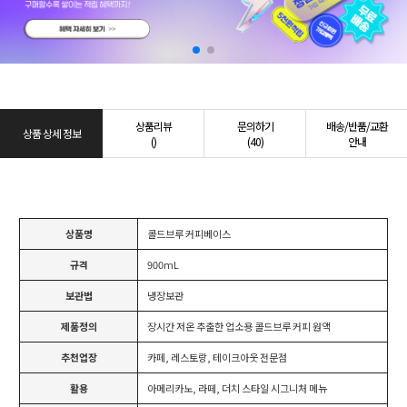
상품리뷰
문의하기
배송/반품/교환
상품 상세 정보
()
(40)
안내
상품명
콜드브루 커피베이스
규격
900mL
보관법
냉장보관
제품정의
장시간 저온 추출한 업소용 콜드브루 커피 원액
추천업장
카페, 레스토랑, 테이크아웃 전문점
활용
아메리카노, 라떼, 더치 스타일 시그니처 메뉴