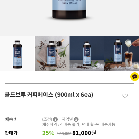
콜드브루 커피베이스 (900ml x 6ea)
♡
배송비
(조건)
지역별
제주지역 : 직배송 불가, 택배 월~목 배송가능
25
%
81,000
원
판매가
108,000