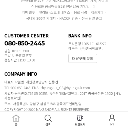
흥국F&B는 20년 이상 HORECA(호텔·레스토랑·카페) 시장에
식음료를 공급해온 B2B 전문 납품 기업입니다.
커피 원두 · 젤라또·소르베 베이스 · 음료 시럽 · 캡슐커피 ·
국내외 300여 거래처 · HACCP 인증 · 전국 당일 출고
CUSTOMER CENTER
BANK INFO
080-850-2445
우리은행 1005-101-615272
예금주 : (주)흥국에프엔비
평일 10:00~17:00
주말 및 공휴일 휴무
대량구매 문의
점심시간 11:30~13:00
COMPANY INFO
대표자:박철범 개인정보담당자:신동건
TEL:080-850-2445 EMAIL:hyungkuk_CS@hyungkuk.com
사업자 등록번호:766-85-00558 통신판매업신고번호 : 2017-충북음성군-130호
[사업
자정보확인]
주소 : 서울특별시 강남구 삼성로 546 흥국에프엔비빌딩
COPYRIGHT ⓒ 2020 MAKESHOP ALL RIGHTS RESERVED.
홈
검색
트렌드픽
MY