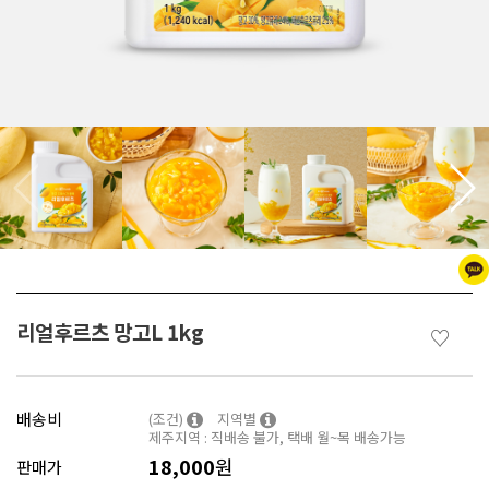
리얼후르츠 망고L 1kg
♡
배송비
(조건)
지역별
제주지역 : 직배송 불가, 택배 월~목 배송가능
18,000
원
판매가