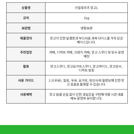
상품명
리얼후르츠 망고L
규격
1kg
보관법
냉동보관
제품정의
망고의 진한 달콤함과 부드러운 과육 다이스를 가득 담은
베이스입니다.
추천업장
카페, 디저트 카페, 브런치 카페, 망고 스무디 및 빙수 운영
매장
활용
망고스무디, 망고요거트스무디, 망고에이드, 망고빙수,
디저트 토핑
사용 가이드
1:3(우유), 얼음, 우유, 요거트, 탄산수와 블렌딩해 진한 망
고 음료로 활용할 수 있습니다.
사용혜택
망고 원물 손질 없이 진한 과일감을 구현해 여름 시즌 대표
메뉴 운영에 유리합니다.