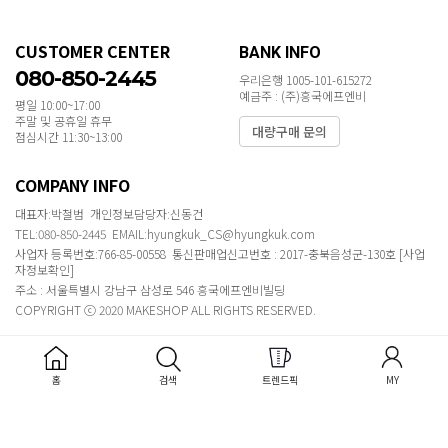
CUSTOMER CENTER
BANK INFO
080-850-2445
우리은행 1005-101-615272
예금주 : (주)흥국에프엔비
평일 10:00~17:00
주말 및 공휴일 휴무
대량구매 문의
점심시간 11:30~13:00
COMPANY INFO
대표자:박철범 개인정보담당자:신동건
TEL:080-850-2445 EMAIL:hyungkuk_CS@hyungkuk.com
사업자 등록번호:766-85-00558 통신판매업신고번호 : 2017-충북음성군-130호
[사업
자정보확인]
주소 : 서울특별시 강남구 삼성로 546 흥국에프엔비빌딩
COPYRIGHT ⓒ 2020 MAKESHOP ALL RIGHTS RESERVED.
홈
검색
트렌드픽
MY