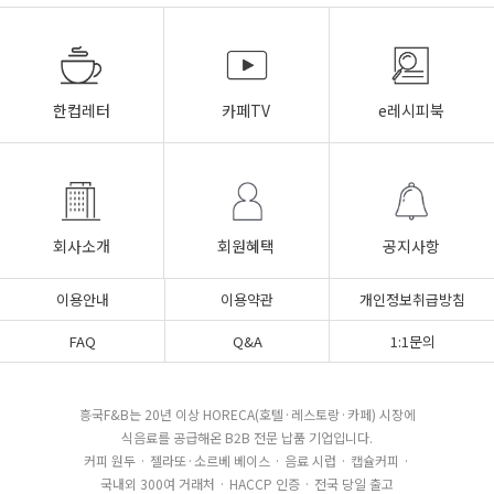
한컵레터
카페TV
e레시피북
회사소개
회원혜택
공지사항
이용안내
이용약관
개인정보취급방침
FAQ
Q&A
1:1문의
흥국F&B는 20년 이상 HORECA(호텔·레스토랑·카페) 시장에
식음료를 공급해온 B2B 전문 납품 기업입니다.
커피 원두 · 젤라또·소르베 베이스 · 음료 시럽 · 캡슐커피 ·
국내외 300여 거래처 · HACCP 인증 · 전국 당일 출고