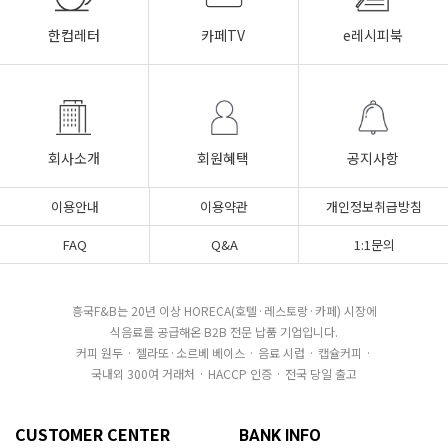
한컵레터
카페TV
e레시피북
회사소개
회원혜택
공지사항
이용안내
이용약관
개인정보취급방침
FAQ
Q&A
1:1문의
흥국F&B는 20년 이상 HORECA(호텔·레스토랑·카페) 시장에
식음료를 공급해온 B2B 전문 납품 기업입니다.
커피 원두 · 젤라또·소르베 베이스 · 음료 시럽 · 캡슐커피 ·
국내외 300여 거래처 · HACCP 인증 · 전국 당일 출고
CUSTOMER CENTER
BANK INFO