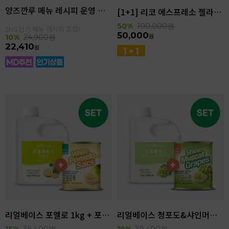
양즈깐루 메뉴 레시피 운영 세트
[1+1] 리코 에스프레소 젤라또 4kg(4.6L)
50%
100,000
원
SNS 인기 메뉴 레시피 조합!
50,000
원
10%
24,900
원
22,410
원
리얼베이스 포멜로 1kg + 포멜로쌕 850g SET
리얼베이스 청포도&샤인머스캣 1kg + 샤인머스캣 850g SET
15%
38,400
원
10%
39,400
원