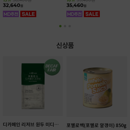
32,640
35,460
원
원
신상품
디카페인 리저브 원두 미디엄다크 로스팅 1kg
포멜로쌕(포멜로 알갱이) 850g