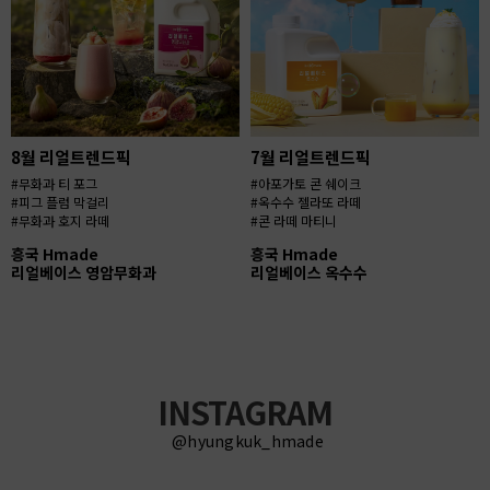
8월 리얼트렌드픽
7월 리얼트렌드픽
#무화과 티 포그
#아포가토 콘 쉐이크
#피그 플럼 막걸리
#옥수수 젤라또 라떼
#무화과 호지 라떼
#콘 라떼 마티니
흥국 Hmade
흥국 Hmade
리얼베이스 영암무화과
리얼베이스 옥수수
INSTAGRAM
@hyungkuk_hmade