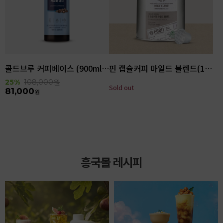
콜드브루 커피베이스 (900ml x 6ea)
핀 캡슐커피 마일드 블렌드(100입)
25%
108,000
원
Sold out
81,000
원
흥국몰 레시피