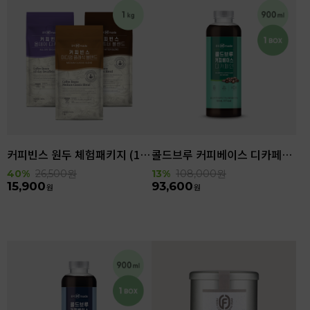
커피빈스 원두 체험패키지 (1kg)
콜드브루 커피베이스 디카페인 (900ml x 6ea)
40%
26,500
원
13%
108,000
원
15,900
93,600
원
원