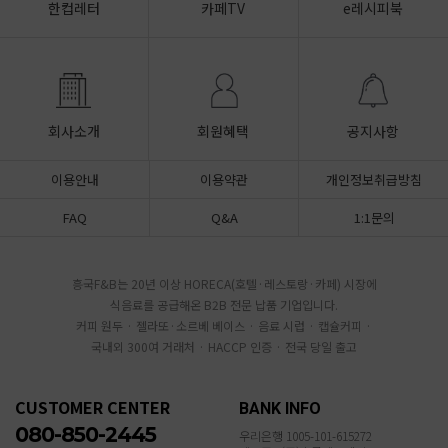
한컵레터
카페TV
e레시피북
회사소개
회원혜택
공지사항
이용안내
이용약관
개인정보취급방침
FAQ
Q&A
1:1문의
흥국F&B는 20년 이상 HORECA(호텔·레스토랑·카페) 시장에
식음료를 공급해온 B2B 전문 납품 기업입니다.
커피 원두 · 젤라또·소르베 베이스 · 음료 시럽 · 캡슐커피 ·
국내외 300여 거래처 · HACCP 인증 · 전국 당일 출고
CUSTOMER CENTER
BANK INFO
080-850-2445
우리은행 1005-101-615272