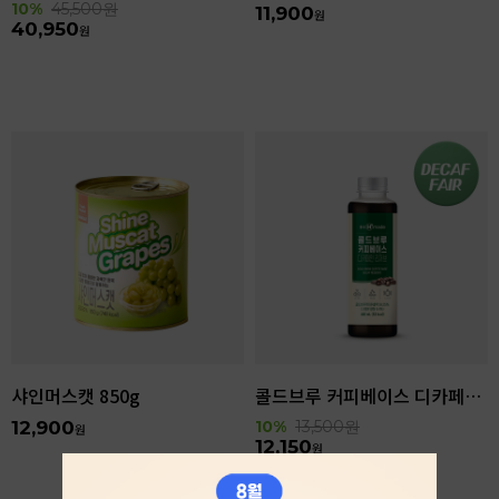
10%
45,500
원
11,900
원
40,950
원
샤인머스캣 850g
콜드브루 커피베이스 디카페인 리저브 440ml
12,900
10%
13,500
원
원
12,150
원