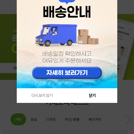
다시 보지 않기
닫기
카테고리 베스트
커피
음료
디저트
머신/용품
베이커리