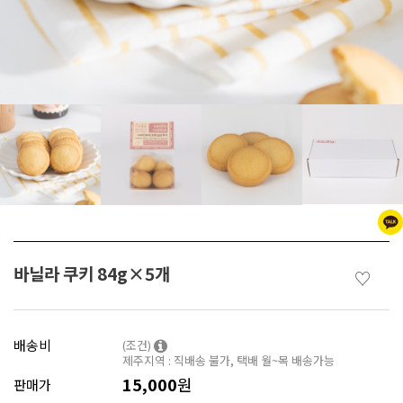
바닐라 쿠키 84g×5개
♡
배송비
(조건)
제주지역 : 직배송 불가, 택배 월~목 배송가능
15,000
원
판매가