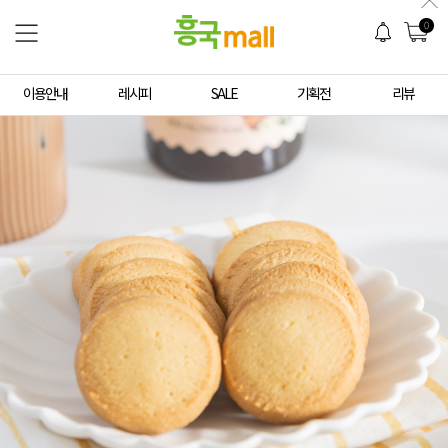
0
이용안내
레시피
SALE
기획전
리뷰