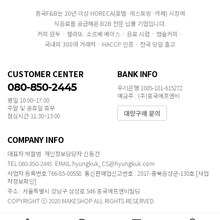
흥국F&B는 20년 이상 HORECA(호텔·레스토랑·카페) 시장에
식음료를 공급해온 B2B 전문 납품 기업입니다.
커피 원두 · 젤라또·소르베 베이스 · 음료 시럽 · 캡슐커피 ·
국내외 300여 거래처 · HACCP 인증 · 전국 당일 출고
CUSTOMER CENTER
BANK INFO
080-850-2445
우리은행 1005-101-615272
예금주 : (주)흥국에프엔비
평일 10:00~17:00
주말 및 공휴일 휴무
대량구매 문의
점심시간 11:30~13:00
COMPANY INFO
대표자:박철범 개인정보담당자:신동건
TEL:080-850-2445 EMAIL:hyungkuk_CS@hyungkuk.com
사업자 등록번호:766-85-00558 통신판매업신고번호 : 2017-충북음성군-130호
[사업
자정보확인]
주소 : 서울특별시 강남구 삼성로 546 흥국에프엔비빌딩
COPYRIGHT ⓒ 2020 MAKESHOP ALL RIGHTS RESERVED.