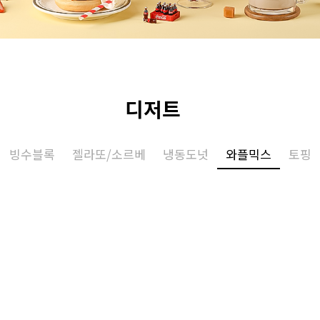
디저트
빙수블록
젤라또/소르베
냉동도넛
와플믹스
토핑