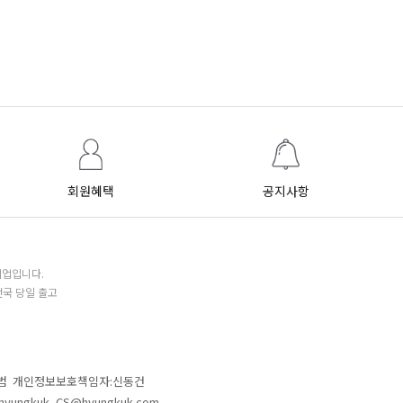
회원혜택
공지사항
기업입니다.
전국 당일 출고
철범 개인정보보호책임자:신동건
L:hyungkuk_CS@hyungkuk.com