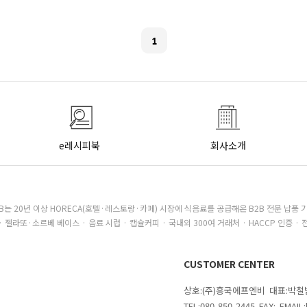
1
e레시피북
회사소개
B는 20년 이상 HORECA(호텔·레스토랑·카페) 시장에 식음료를 공급해온 B2B 전문 납품 
· 젤라또·소르베 베이스 · 음료 시럽 · 캡슐커피 · 국내외 300여 거래처 · HACCP 인증 · 
CUSTOMER CENTER
상호:(주)흥국에프엔비 대표:박
TEL:080-850-2445 FAX: EMAI