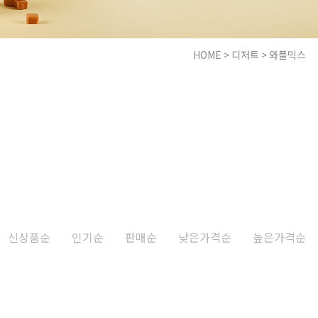
HOME
>
디저트
>
와플믹스
신상품순
인기순
판매순
낮은가격순
높은가격순