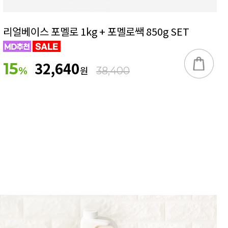
리얼베이스 포멜로 1kg + 포멜로쌕 850g SET
32,640
15
원
%
38,400