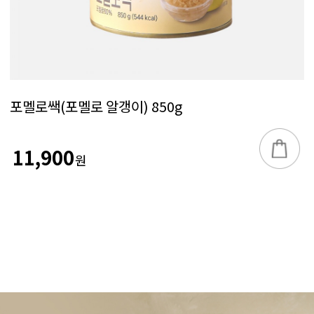
포멜로쌕(포멜로 알갱이) 850g
11,900
원