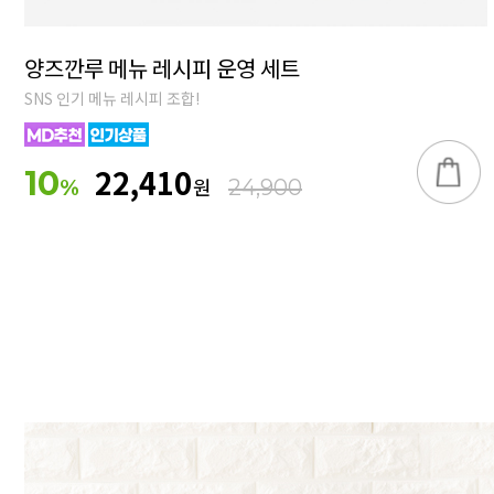
양즈깐루 메뉴 레시피 운영 세트
SNS 인기 메뉴 레시피 조합!
22,410
10
원
%
24,900