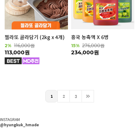
흥국 농축액 X 6병
젤라또 골라담기 (2kg x 4개)
15%
276,000원
2%
116,000원
234,000원
113,000원
1
2
3
>>
INSTAGRAM
@hyungkuk_hmade