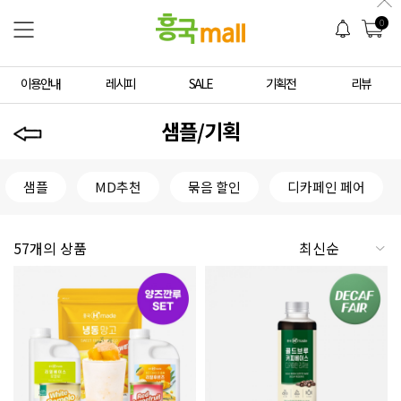
0
이용안내
레시피
SALE
기획전
리뷰
샘플/기획
샘플
MD추천
묶음 할인
디카페인 페어
57개의 상품