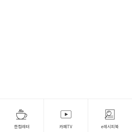
한컵레터
카페TV
e레시피북