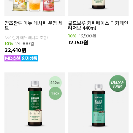
양즈깐루 메뉴 레시피 운영 세
콜드브루 커피베이스 디카페인
트
리저브 440ml
10%
13,500원
SNS 인기 메뉴 레시피 조합!
12,150원
10%
24,900원
22,410원