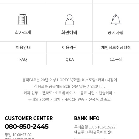
회사소개
회원혜택
공지사항
이용안내
이용약관
개인정보취급방침
FAQ
Q&A
1:1문의
흥국F&B는 20년 이상 HORECA(호텔·레스토랑·카페) 시장에
식음료를 공급해온 B2B 전문 납품 기업입니다.
커피 원두 · 젤라또·소르베 베이스 · 음료 시럽 · 캡슐커피 ·
국내외 300여 거래처 · HACCP 인증 · 전국 당일 출고
CUSTOMER CENTER
BANK INFO
080-850-2445
우리은행 1005-101-615272
예금주 : (주)흥국에프엔비
평일 10:00~17:00