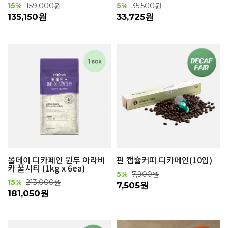
15%
159,000원
5%
35,500원
135,150원
33,725원
올데이 디카페인 원두 아라비
핀 캡슐커피 디카페인(10입)
카 풀시티 (1kg x 6ea)
5%
7,900원
15%
213,000원
7,505원
181,050원