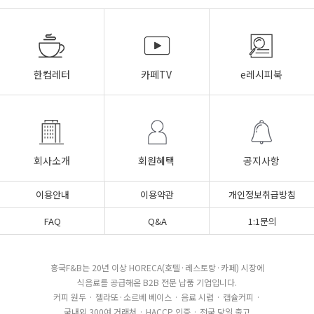
한컵레터
카페TV
e레시피북
회사소개
회원혜택
공지사항
이용안내
이용약관
개인정보취급방침
FAQ
Q&A
1:1문의
흥국F&B는 20년 이상 HORECA(호텔·레스토랑·카페) 시장에
식음료를 공급해온 B2B 전문 납품 기업입니다.
커피 원두 · 젤라또·소르베 베이스 · 음료 시럽 · 캡슐커피 ·
국내외 300여 거래처 · HACCP 인증 · 전국 당일 출고