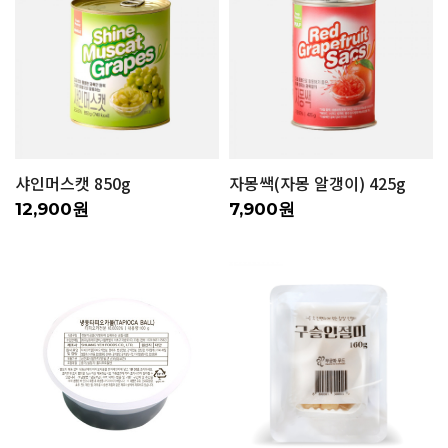
샤인머스캣 850g
자몽쌕(자몽 알갱이) 425g
12,900원
7,900원