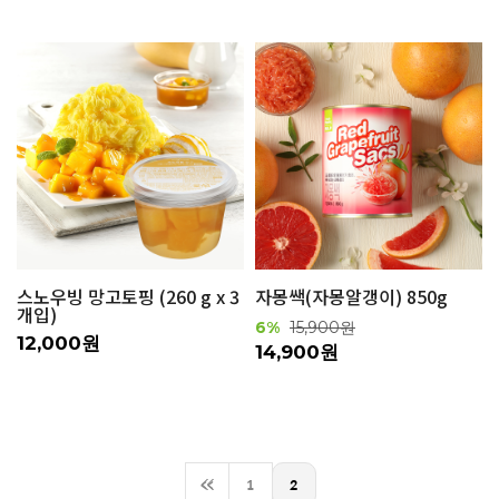
스노우빙 망고토핑 (260 g x 3
자몽쌕(자몽알갱이) 850g
개입)
6%
15,900원
12,000원
14,900원
<<
1
2