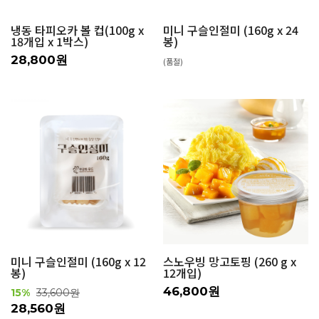
냉동 타피오카 볼 컵(100g x
미니 구슬인절미 (160g x 24
18개입 x 1박스)
봉)
28,800원
(품절)
미니 구슬인절미 (160g x 12
스노우빙 망고토핑 (260 g x
봉)
12개입)
46,800원
15%
33,600원
28,560원