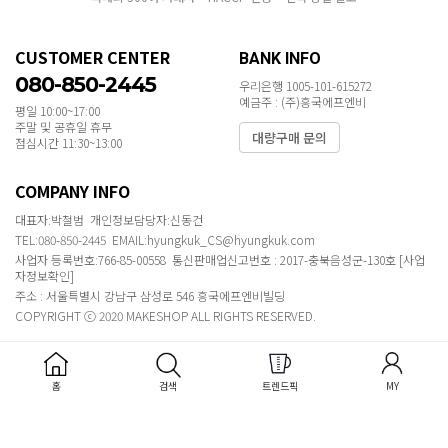
CUSTOMER CENTER
BANK INFO
080-850-2445
우리은행 1005-101-615272
예금주 : (주)흥국에프엔비
평일 10:00~17:00
주말 및 공휴일 휴무
대량구매 문의
점심시간 11:30~13:00
COMPANY INFO
대표자:박철범 개인정보담당자:신동건
TEL:080-850-2445 EMAIL:hyungkuk_CS@hyungkuk.com
사업자 등록번호:766-85-00558 통신판매업신고번호 : 2017-충북음성군-130호
[사업
자정보확인]
주소 : 서울특별시 강남구 삼성로 546 흥국에프엔비빌딩
COPYRIGHT ⓒ 2020 MAKESHOP ALL RIGHTS RESERVED.
홈
검색
트렌드픽
MY