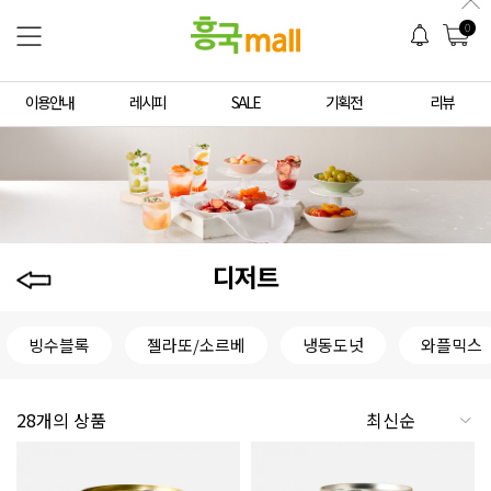
0
이용안내
레시피
SALE
기획전
리뷰
디저트
빙수블록
젤라또/소르베
냉동도넛
와플믹스
28개의 상품