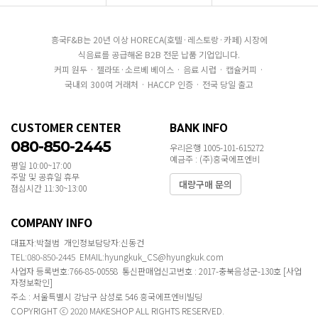
흥국F&B는 20년 이상 HORECA(호텔·레스토랑·카페) 시장에
식음료를 공급해온 B2B 전문 납품 기업입니다.
커피 원두 · 젤라또·소르베 베이스 · 음료 시럽 · 캡슐커피 ·
국내외 300여 거래처 · HACCP 인증 · 전국 당일 출고
CUSTOMER CENTER
BANK INFO
080-850-2445
우리은행 1005-101-615272
예금주 : (주)흥국에프엔비
평일 10:00~17:00
주말 및 공휴일 휴무
대량구매 문의
점심시간 11:30~13:00
COMPANY INFO
대표자:박철범 개인정보담당자:신동건
TEL:080-850-2445 EMAIL:hyungkuk_CS@hyungkuk.com
사업자 등록번호:766-85-00558 통신판매업신고번호 : 2017-충북음성군-130호
[사업
자정보확인]
주소 : 서울특별시 강남구 삼성로 546 흥국에프엔비빌딩
COPYRIGHT ⓒ 2020 MAKESHOP ALL RIGHTS RESERVED.