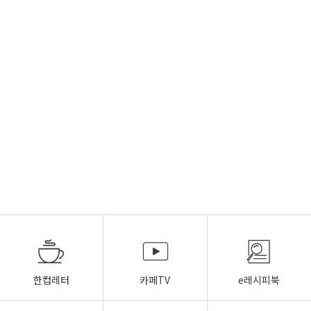
한컵레터
카페TV
e레시피북