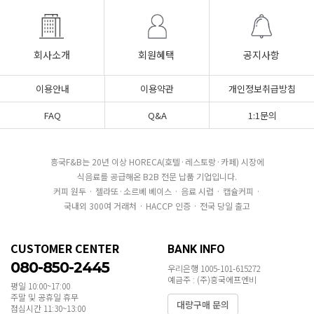
회사소개
회원혜택
공지사항
이용안내
이용약관
개인정보취급방침
FAQ
Q&A
1:1문의
흥국F&B는 20년 이상 HORECA(호텔·레스토랑·카페) 시장에
식음료를 공급해온 B2B 전문 납품 기업입니다.
커피 원두 · 젤라또·소르베 베이스 · 음료 시럽 · 캡슐커피 ·
국내외 300여 거래처 · HACCP 인증 · 전국 당일 출고
CUSTOMER CENTER
BANK INFO
080-850-2445
우리은행 1005-101-615272
예금주 : (주)흥국에프엔비
평일 10:00~17:00
주말 및 공휴일 휴무
대량구매 문의
점심시간 11:30~13:00