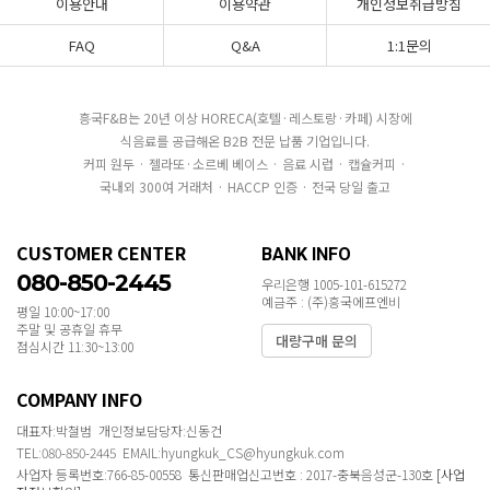
이용안내
이용약관
개인정보취급방침
FAQ
Q&A
1:1문의
흥국F&B는 20년 이상 HORECA(호텔·레스토랑·카페) 시장에
식음료를 공급해온 B2B 전문 납품 기업입니다.
커피 원두 · 젤라또·소르베 베이스 · 음료 시럽 · 캡슐커피 ·
국내외 300여 거래처 · HACCP 인증 · 전국 당일 출고
CUSTOMER CENTER
BANK INFO
080-850-2445
우리은행 1005-101-615272
예금주 : (주)흥국에프엔비
평일 10:00~17:00
주말 및 공휴일 휴무
대량구매 문의
점심시간 11:30~13:00
COMPANY INFO
대표자:박철범 개인정보담당자:신동건
TEL:080-850-2445 EMAIL:hyungkuk_CS@hyungkuk.com
사업자 등록번호:766-85-00558 통신판매업신고번호 : 2017-충북음성군-130호
[사업