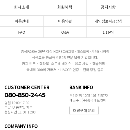
회사소개
회원혜택
공지사항
이용안내
이용약관
개인정보취급방침
FAQ
Q&A
1:1문의
흥국F&B는 20년 이상 HORECA(호텔·레스토랑·카페) 시장에
식음료를 공급해온 B2B 전문 납품 기업입니다.
커피 원두 · 젤라또·소르베 베이스 · 음료 시럽 · 캡슐커피 ·
국내외 300여 거래처 · HACCP 인증 · 전국 당일 출고
CUSTOMER CENTER
BANK INFO
080-850-2445
우리은행 1005-101-615272
예금주 : (주)흥국에프엔비
평일 10:00~17:00
주말 및 공휴일 휴무
대량구매 문의
점심시간 11:30~13:00
COMPANY INFO