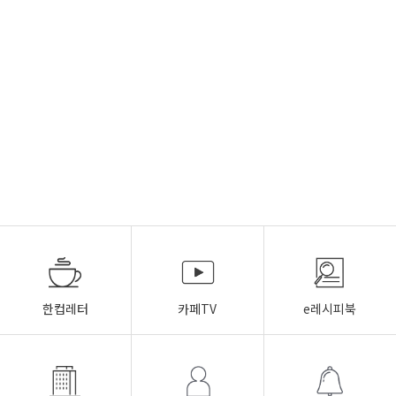
한컵레터
카페TV
e레시피북