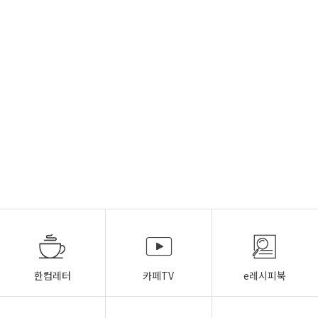
한컵레터
카페TV
e레시피북