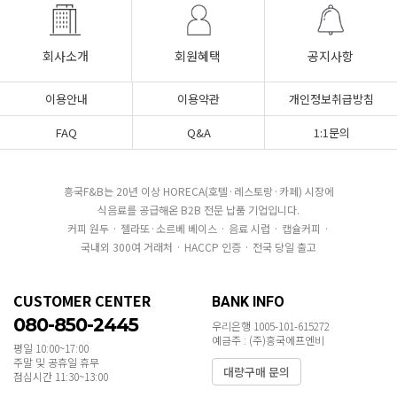
회사소개
회원혜택
공지사항
이용안내
이용약관
개인정보취급방침
FAQ
Q&A
1:1문의
흥국F&B는 20년 이상 HORECA(호텔·레스토랑·카페) 시장에
식음료를 공급해온 B2B 전문 납품 기업입니다.
커피 원두 · 젤라또·소르베 베이스 · 음료 시럽 · 캡슐커피 ·
국내외 300여 거래처 · HACCP 인증 · 전국 당일 출고
CUSTOMER CENTER
BANK INFO
080-850-2445
우리은행 1005-101-615272
예금주 : (주)흥국에프엔비
평일 10:00~17:00
주말 및 공휴일 휴무
대량구매 문의
점심시간 11:30~13:00