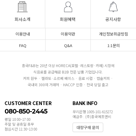
회사소개
회원혜택
공지사항
이용안내
이용약관
개인정보취급방침
FAQ
Q&A
1:1문의
흥국F&B는 20년 이상 HORECA(호텔·레스토랑·카페) 시장에
식음료를 공급해온 B2B 전문 납품 기업입니다.
커피 원두 · 젤라또·소르베 베이스 · 음료 시럽 · 캡슐커피 ·
국내외 300여 거래처 · HACCP 인증 · 전국 당일 출고
CUSTOMER CENTER
BANK INFO
080-850-2445
우리은행 1005-101-615272
예금주 : (주)흥국에프엔비
평일 10:00~17:00
주말 및 공휴일 휴무
대량구매 문의
점심시간 11:30~13:00