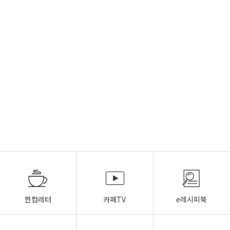
한컵레터
카페TV
e레시피북