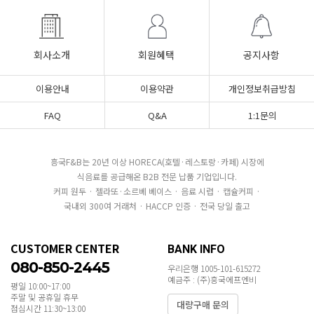
회사소개
회원혜택
공지사항
이용안내
이용약관
개인정보취급방침
FAQ
Q&A
1:1문의
흥국F&B는 20년 이상 HORECA(호텔·레스토랑·카페) 시장에
식음료를 공급해온 B2B 전문 납품 기업입니다.
커피 원두 · 젤라또·소르베 베이스 · 음료 시럽 · 캡슐커피 ·
국내외 300여 거래처 · HACCP 인증 · 전국 당일 출고
CUSTOMER CENTER
BANK INFO
080-850-2445
우리은행 1005-101-615272
예금주 : (주)흥국에프엔비
평일 10:00~17:00
주말 및 공휴일 휴무
대량구매 문의
점심시간 11:30~13:00