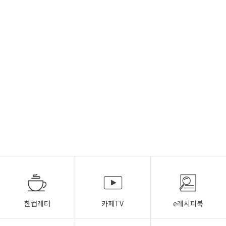
한컵레터
카페TV
e레시피북