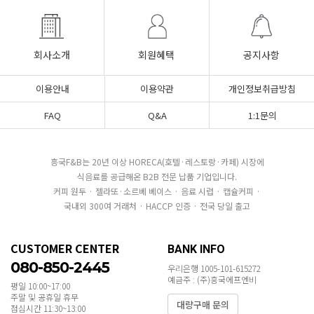
회사소개
회원혜택
공지사항
이용안내
이용약관
개인정보취급방침
FAQ
Q&A
1:1문의
흥국F&B는 20년 이상 HORECA(호텔·레스토랑·카페) 시장에
식음료를 공급해온 B2B 전문 납품 기업입니다.
커피 원두 · 젤라또·소르베 베이스 · 음료 시럽 · 캡슐커피 ·
국내외 300여 거래처 · HACCP 인증 · 전국 당일 출고
CUSTOMER CENTER
BANK INFO
080-850-2445
우리은행 1005-101-615272
예금주 : (주)흥국에프엔비
평일 10:00~17:00
주말 및 공휴일 휴무
대량구매 문의
점심시간 11:30~13:00