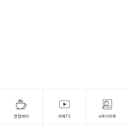
한컵레터
카페TV
e레시피북