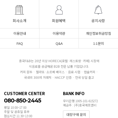
회사소개
회원혜택
공지사항
이용안내
이용약관
개인정보취급방침
FAQ
Q&A
1:1문의
흥국F&B는 20년 이상 HORECA(호텔·레스토랑·카페) 시장에
식음료를 공급해온 B2B 전문 납품 기업입니다.
커피 원두 · 젤라또·소르베 베이스 · 음료 시럽 · 캡슐커피 ·
국내외 300여 거래처 · HACCP 인증 · 전국 당일 출고
CUSTOMER CENTER
BANK INFO
080-850-2445
우리은행 1005-101-615272
예금주 : (주)흥국에프엔비
평일 10:00~17:00
주말 및 공휴일 휴무
대량구매 문의
점심시간 11:30~13:00