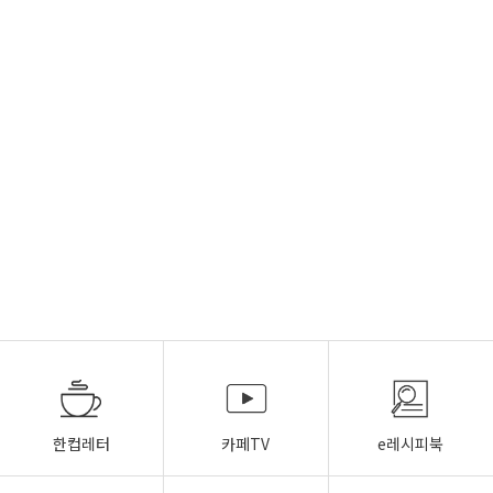
한컵레터
카페TV
e레시피북