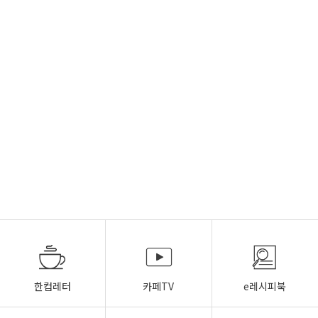
한컵레터
카페TV
e레시피북