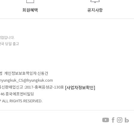
회원혜택
공지사항
기업입니다.
전국 당일 출고
철범 개인정보보호책임자:신동건
L:hyungkuk_CS@hyungkuk.com
 통신판매업신고 :2017-충북음성군-130호
[사업자정보확인]
 546 흥국에프엔비빌딩
ALL RIGHTS RESERVED.