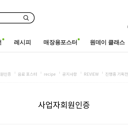
전
레시피
매장용포스터
원데이 클래스
원인증
음료 포스터
recipe
공지사항
REVIEW
진행중 기획
사업자회원인증