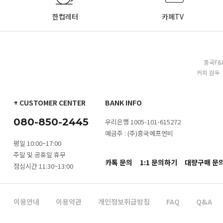
한컵레터
카페TV
흥국F&
커피 원두 
+ CUSTOMER CENTER
BANK INFO
080-850-2445
우리은행 1005-101-615272
예금주 : (주)흥국에프엔비
평일 10:00~17:00
주말 및 공휴일 휴무
카톡 문의
1:1 문의하기
대량구매 문
점심시간 11:30~13:00
이용안내
이용약관
개인정보취급방침
FAQ
Q&A