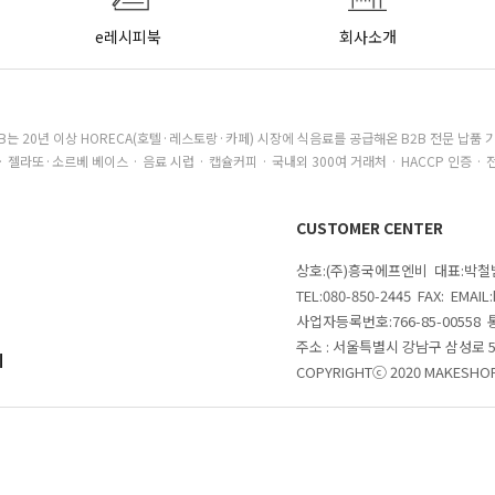
e레시피북
회사소개
B는 20년 이상 HORECA(호텔·레스토랑·카페) 시장에 식음료를 공급해온 B2B 전문 납품 
· 젤라또·소르베 베이스 · 음료 시럽 · 캡슐커피 · 국내외 300여 거래처 · HACCP 인증 · 
CUSTOMER CENTER
상호:(주)흥국에프엔비 대표:박
TEL:080-850-2445 FAX: EMAI
사업자등록번호:766-85-00558
주소 : 서울특별시 강남구 삼성로
의
COPYRIGHTⓒ 2020 MAKESHOP 