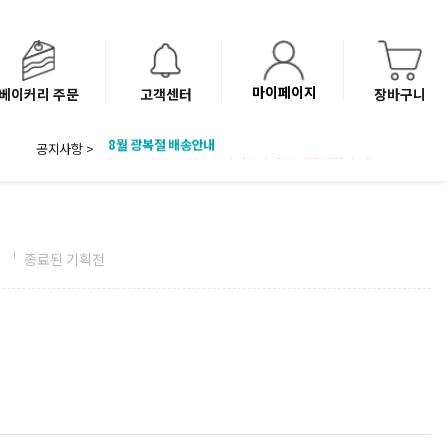
마이페이지
베이커리 주문
고객센터
장바구니
공지사항 >
8월 광복절 배송안내
'NEW 바이브믹스 or 바리스타시럽 1종' 체험단 발표
베이커리(냉동직배송) 센터 이전에 따른 배송 일정 안내
전
종료된 기획전