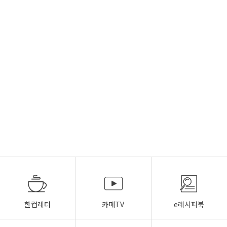
한컵레터
카페TV
e레시피북