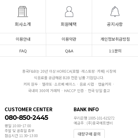
회사소개
회원혜택
공지사항
이용안내
이용약관
개인정보취급방침
FAQ
Q&A
1:1문의
흥국F&B는 20년 이상 HORECA(호텔·레스토랑·카페) 시장에
식음료를 공급해온 B2B 전문 납품 기업입니다.
커피 원두 · 젤라또·소르베 베이스 · 음료 시럽 · 캡슐커피 ·
국내외 300여 거래처 · HACCP 인증 · 전국 당일 출고
CUSTOMER CENTER
BANK INFO
080-850-2445
우리은행 1005-101-615272
예금주 : (주)흥국에프엔비
평일 10:00~17:00
주말 및 공휴일 휴무
대량구매 문의
점심시간 11:30~13:00