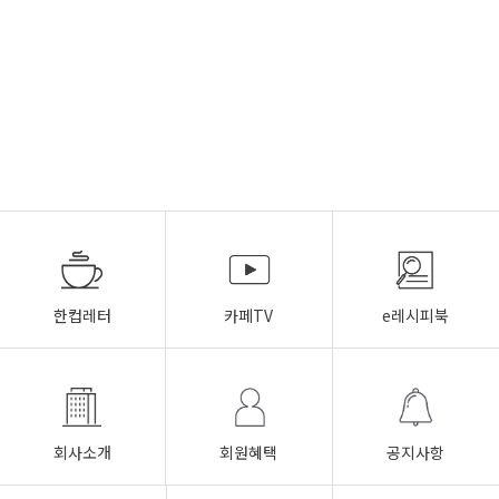
한컵레터
카페TV
e레시피북
회사소개
회원혜택
공지사항