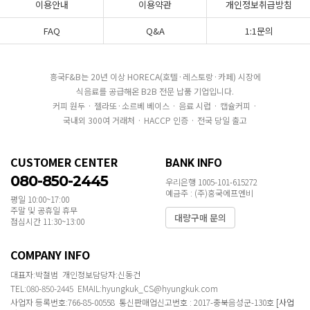
이용안내
이용약관
개인정보취급방침
FAQ
Q&A
1:1문의
흥국F&B는 20년 이상 HORECA(호텔·레스토랑·카페) 시장에
식음료를 공급해온 B2B 전문 납품 기업입니다.
커피 원두 · 젤라또·소르베 베이스 · 음료 시럽 · 캡슐커피 ·
국내외 300여 거래처 · HACCP 인증 · 전국 당일 출고
CUSTOMER CENTER
BANK INFO
080-850-2445
우리은행 1005-101-615272
예금주 : (주)흥국에프엔비
평일 10:00~17:00
주말 및 공휴일 휴무
대량구매 문의
점심시간 11:30~13:00
COMPANY INFO
대표자:박철범 개인정보담당자:신동건
TEL:080-850-2445 EMAIL:hyungkuk_CS@hyungkuk.com
사업자 등록번호:766-85-00558 통신판매업신고번호 : 2017-충북음성군-130호
[사업