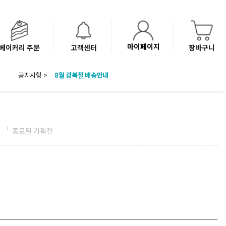
마이페이지
베이커리 주문
고객센터
장바구니
공지사항 >
8월 광복절 배송안내
'NEW 바이브믹스 or 바리스타시럽 1종' 체험단 발표
베이커리(냉동직배송) 센터 이전에 따른 배송 일정 안내
전
종료된 기획전