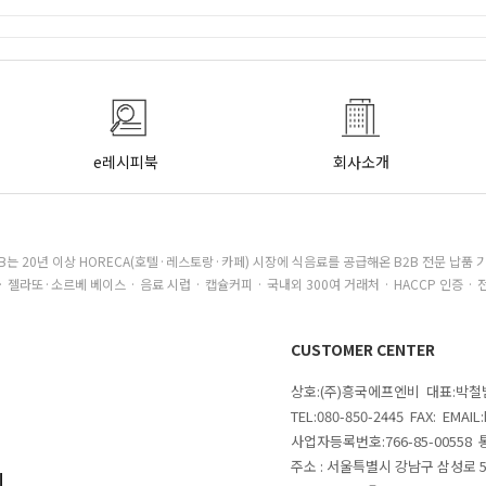
e레시피북
회사소개
B는 20년 이상 HORECA(호텔·레스토랑·카페) 시장에 식음료를 공급해온 B2B 전문 납품 
· 젤라또·소르베 베이스 · 음료 시럽 · 캡슐커피 · 국내외 300여 거래처 · HACCP 인증 · 
CUSTOMER CENTER
상호:(주)흥국에프엔비 대표:박
TEL:080-850-2445 FAX: EMAI
사업자등록번호:766-85-00558
주소 : 서울특별시 강남구 삼성로
의