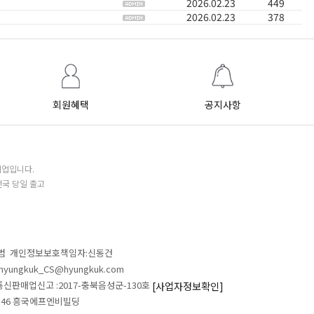
2026.02.23
449
2026.02.23
378
회원혜택
공지사항
기업입니다.
전국 당일 출고
철범 개인정보보호책임자:신동건
L:hyungkuk_CS@hyungkuk.com
 통신판매업신고 :2017-충북음성군-130호
[사업자정보확인]
 546 흥국에프엔비빌딩