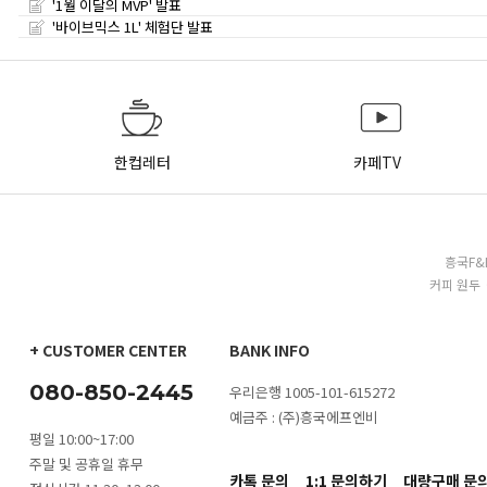
'1월 이달의 MVP' 발표
'바이브믹스 1L' 체험단 발표
한컵레터
카페TV
흥국F&
커피 원두 
+ CUSTOMER CENTER
BANK INFO
080-850-2445
우리은행 1005-101-615272
예금주 : (주)흥국에프엔비
평일 10:00~17:00
주말 및 공휴일 휴무
카톡 문의
1:1 문의하기
대량구매 문