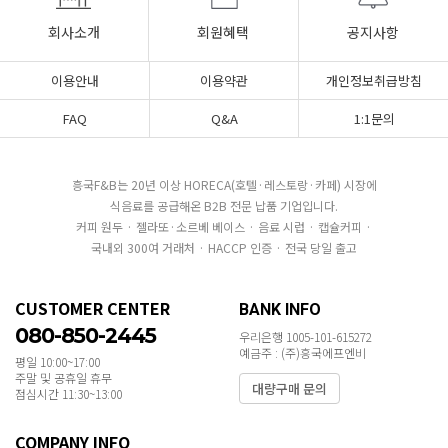
회사소개
회원혜택
공지사항
이용안내
이용약관
개인정보취급방침
FAQ
Q&A
1:1문의
흥국F&B는 20년 이상 HORECA(호텔·레스토랑·카페) 시장에
식음료를 공급해온 B2B 전문 납품 기업입니다.
커피 원두 · 젤라또·소르베 베이스 · 음료 시럽 · 캡슐커피 ·
국내외 300여 거래처 · HACCP 인증 · 전국 당일 출고
CUSTOMER CENTER
BANK INFO
080-850-2445
우리은행 1005-101-615272
예금주 : (주)흥국에프엔비
평일 10:00~17:00
주말 및 공휴일 휴무
대량구매 문의
점심시간 11:30~13:00
COMPANY INFO