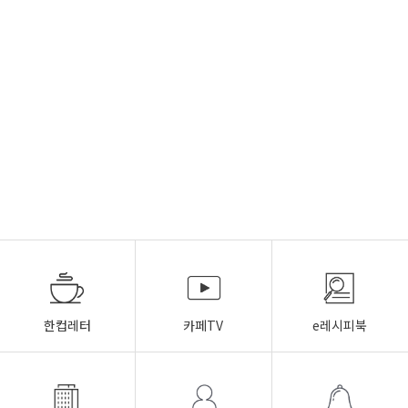
한컵레터
카페TV
e레시피북