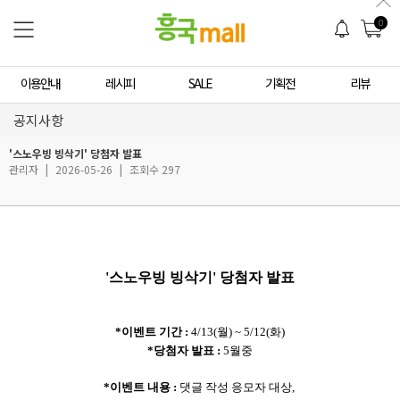
0
이용안내
레시피
SALE
기획전
리뷰
공지사항
'스노우빙 빙삭기' 당첨자 발표
관리자
|
2026-05-26
|
조회수 297
'스노우빙 빙삭기' 당첨자 발표
*이벤트 기간 :
4/13(월) ~ 5/12(화)
*당첨자 발표 :
5월중
*이벤트 내용 :
댓글 작성 응모자 대상,