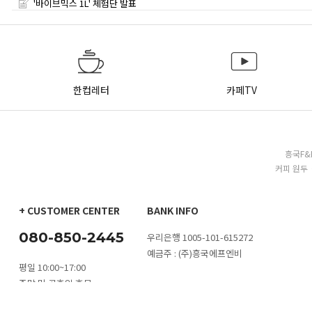
'바이브믹스 1L' 체험단 발표
한컵레터
카페TV
흥국F&
커피 원두 
+ CUSTOMER CENTER
BANK INFO
080-850-2445
우리은행 1005-101-615272
예금주 : (주)흥국에프엔비
평일 10:00~17:00
주말 및 공휴일 휴무
카톡 문의
1:1 문의하기
대량구매 문
점심시간 11:30~13:00