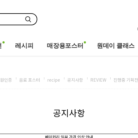
전
레시피
매장용포스터
원데이 클래스
원인증
음료 포스터
recipe
공지사항
REVIEW
진행중 기획
공지사항
베이커리 일부 가격 인상 안내