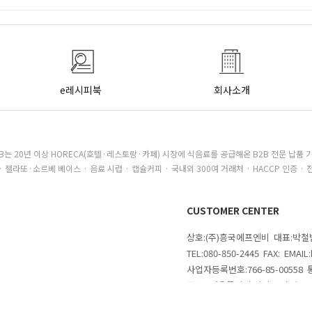
e레시피북
회사소개
B는 20년 이상 HORECA(호텔·레스토랑·카페) 시장에 식음료를 공급해온 B2B 전문 납품 
· 젤라또·소르베 베이스 · 음료 시럽 · 캡슐커피 · 국내외 300여 거래처 · HACCP 인증 · 
CUSTOMER CENTER
상호:(주)흥국에프엔비 대표:박
TEL:080-850-2445 FAX: EMAI
사업자등록번호:766-85-00558
주소 : 서울특별시 강남구 삼성로
의
COPYRIGHTⓒ 2020 MAKESHOP 