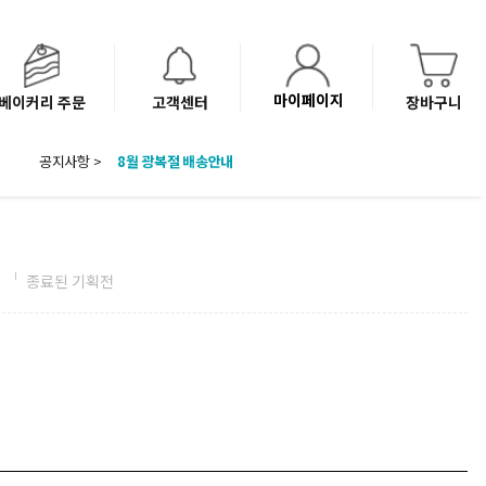
마이페이지
베이커리 주문
고객센터
장바구니
8월 광복절 배송안내
공지사항 >
'NEW 바이브믹스 or 바리스타시럽 1종' 체험단 발표
베이커리(냉동직배송) 센터 이전에 따른 배송 일정 안내
전
종료된 기획전