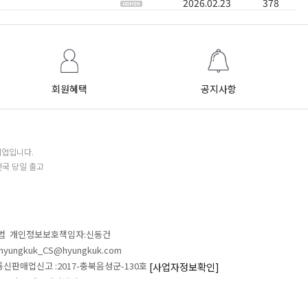
2026.02.23
378
회원혜택
공지사항
기업입니다.
전국 당일 출고
철범 개인정보보호책임자:신동건
L:hyungkuk_CS@hyungkuk.com
 통신판매업신고 :2017-충북음성군-130호
[사업자정보확인]
 546 흥국에프엔비빌딩
ALL RIGHTS RESERVED.