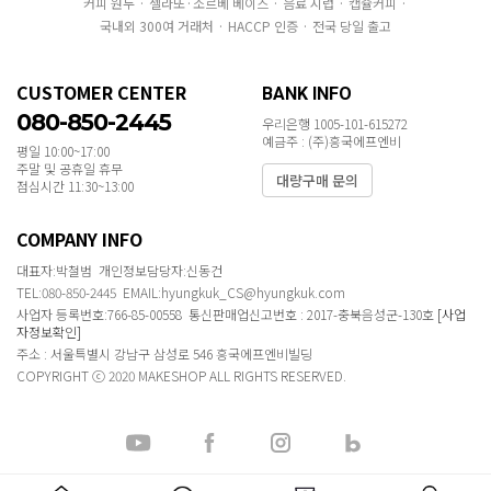
커피 원두 · 젤라또·소르베 베이스 · 음료 시럽 · 캡슐커피 ·
국내외 300여 거래처 · HACCP 인증 · 전국 당일 출고
CUSTOMER CENTER
BANK INFO
080-850-2445
우리은행 1005-101-615272
예금주 : (주)흥국에프엔비
평일 10:00~17:00
주말 및 공휴일 휴무
대량구매 문의
점심시간 11:30~13:00
COMPANY INFO
대표자:박철범 개인정보담당자:신동건
TEL:080-850-2445 EMAIL:hyungkuk_CS@hyungkuk.com
사업자 등록번호:766-85-00558 통신판매업신고번호 : 2017-충북음성군-130호
[사업
자정보확인]
주소 : 서울특별시 강남구 삼성로 546 흥국에프엔비빌딩
COPYRIGHT ⓒ 2020 MAKESHOP ALL RIGHTS RESERVED.