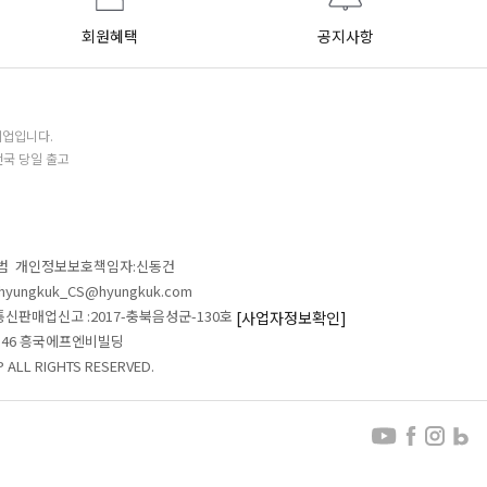
회원혜택
공지사항
기업입니다.
전국 당일 출고
철범 개인정보보호책임자:신동건
L:hyungkuk_CS@hyungkuk.com
 통신판매업신고 :2017-충북음성군-130호
[사업자정보확인]
 546 흥국에프엔비빌딩
ALL RIGHTS RESERVED.