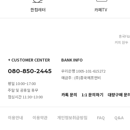
한컵레터
카페TV
흥국F&
커피 원두 
+ CUSTOMER CENTER
BANK INFO
080-850-2445
우리은행 1005-101-615272
예금주 : (주)흥국에프엔비
평일 10:00~17:00
주말 및 공휴일 휴무
카톡 문의
1:1 문의하기
대량구매 문
점심시간 11:30~13:00
이용안내
이용약관
개인정보취급방침
FAQ
Q&A