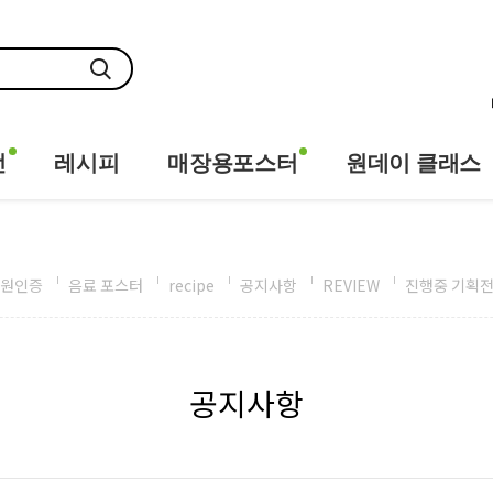
전
레시피
매장용포스터
원데이 클래스
원인증
음료 포스터
recipe
공지사항
REVIEW
진행중 기획
공지사항