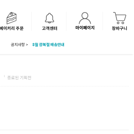
마이페이지
베이커리 주문
고객센터
장바구니
공지사항 >
8월 광복절 배송안내
'NEW 바이브믹스 or 바리스타시럽 1종' 체험단 발표
베이커리(냉동직배송) 센터 이전에 따른 배송 일정 안내
전
종료된 기획전