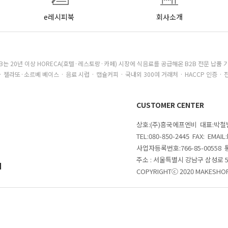
e레시피북
회사소개
B는 20년 이상 HORECA(호텔·레스토랑·카페) 시장에 식음료를 공급해온 B2B 전문 납품 
· 젤라또·소르베 베이스 · 음료 시럽 · 캡슐커피 · 국내외 300여 거래처 · HACCP 인증 · 
CUSTOMER CENTER
상호:(주)흥국에프엔비 대표:박
TEL:080-850-2445 FAX: EMAI
사업자등록번호:766-85-00558
주소 : 서울특별시 강남구 삼성로
의
COPYRIGHTⓒ 2020 MAKESHOP 