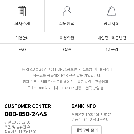
회사소개
회원혜택
공지사항
이용안내
이용약관
개인정보취급방침
FAQ
Q&A
1:1문의
흥국F&B는 20년 이상 HORECA(호텔·레스토랑·카페) 시장에
식음료를 공급해온 B2B 전문 납품 기업입니다.
커피 원두 · 젤라또·소르베 베이스 · 음료 시럽 · 캡슐커피 ·
국내외 300여 거래처 · HACCP 인증 · 전국 당일 출고
CUSTOMER CENTER
BANK INFO
080-850-2445
우리은행 1005-101-615272
예금주 : (주)흥국에프엔비
평일 10:00~17:00
주말 및 공휴일 휴무
대량구매 문의
점심시간 11:30~13:00