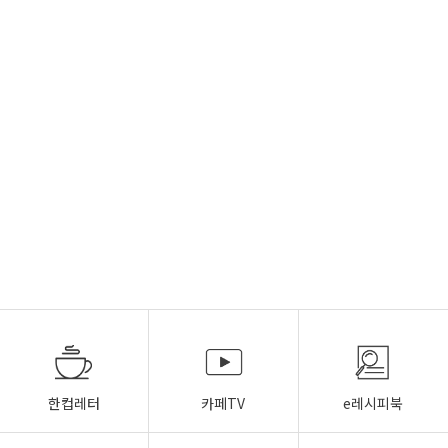
한컵레터
카페TV
e레시피북