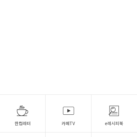
한컵레터
카페TV
e레시피북