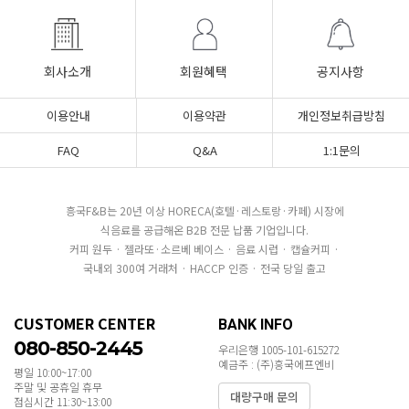
회사소개
회원혜택
공지사항
이용안내
이용약관
개인정보취급방침
FAQ
Q&A
1:1문의
흥국F&B는 20년 이상 HORECA(호텔·레스토랑·카페) 시장에
식음료를 공급해온 B2B 전문 납품 기업입니다.
커피 원두 · 젤라또·소르베 베이스 · 음료 시럽 · 캡슐커피 ·
국내외 300여 거래처 · HACCP 인증 · 전국 당일 출고
CUSTOMER CENTER
BANK INFO
080-850-2445
우리은행 1005-101-615272
예금주 : (주)흥국에프엔비
평일 10:00~17:00
주말 및 공휴일 휴무
대량구매 문의
점심시간 11:30~13:00