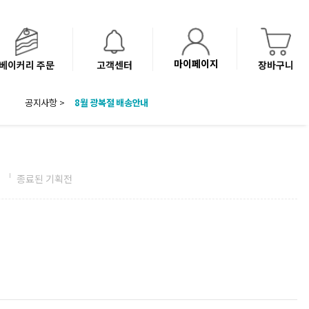
마이페이지
베이커리 주문
고객센터
장바구니
공지사항 >
8월 광복절 배송안내
'NEW 바이브믹스 or 바리스타시럽 1종' 체험단 발표
베이커리(냉동직배송) 센터 이전에 따른 배송 일정 안내
전
종료된 기획전