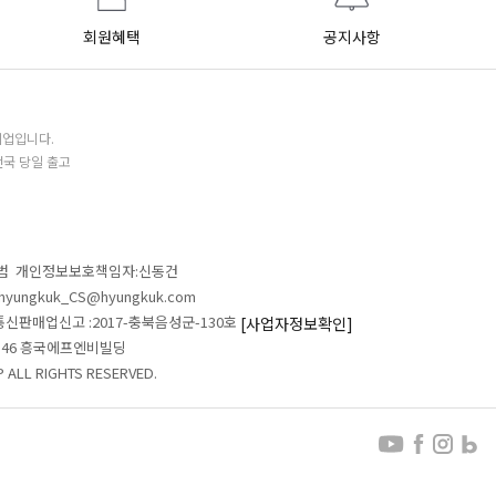
회원혜택
공지사항
기업입니다.
전국 당일 출고
철범 개인정보보호책임자:신동건
L:hyungkuk_CS@hyungkuk.com
 통신판매업신고 :2017-충북음성군-130호
[사업자정보확인]
 546 흥국에프엔비빌딩
ALL RIGHTS RESERVED.