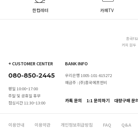
한컵레터
카페TV
흥국F&
커피 원두 
+ CUSTOMER CENTER
BANK INFO
080-850-2445
우리은행 1005-101-615272
예금주 : (주)흥국에프엔비
평일 10:00~17:00
주말 및 공휴일 휴무
카톡 문의
1:1 문의하기
대량구매 문
점심시간 11:30~13:00
이용안내
이용약관
개인정보취급방침
FAQ
Q&A