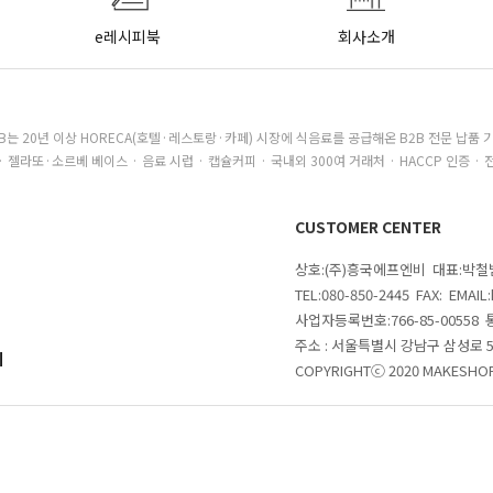
e레시피북
회사소개
B는 20년 이상 HORECA(호텔·레스토랑·카페) 시장에 식음료를 공급해온 B2B 전문 납품 
· 젤라또·소르베 베이스 · 음료 시럽 · 캡슐커피 · 국내외 300여 거래처 · HACCP 인증 · 
CUSTOMER CENTER
상호:(주)흥국에프엔비 대표:박
TEL:080-850-2445 FAX: EMAI
사업자등록번호:766-85-00558
주소 : 서울특별시 강남구 삼성로
의
COPYRIGHTⓒ 2020 MAKESHOP 