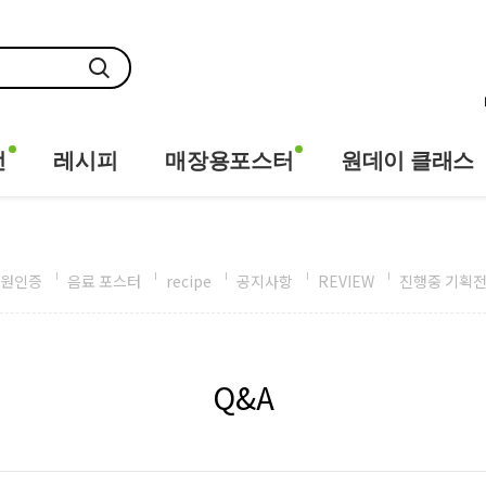
전
레시피
매장용포스터
원데이 클래스
원인증
음료 포스터
recipe
공지사항
REVIEW
진행중 기획
Q&A