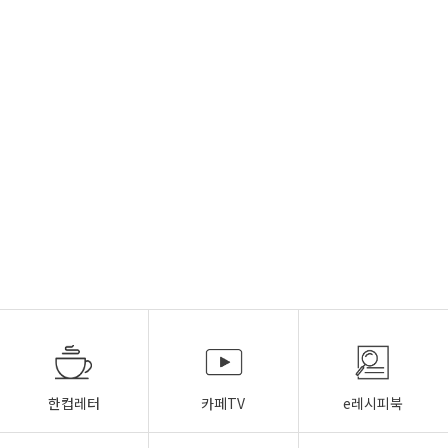
한컵레터
카페TV
e레시피북