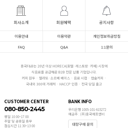
회사소개
회원혜택
공지사항
이용안내
이용약관
개인정보취급방침
FAQ
Q&A
1:1문의
흥국F&B는 20년 이상 HORECA(호텔·레스토랑·카페) 시장에
식음료를 공급해온 B2B 전문 납품 기업입니다.
커피 원두 · 젤라또·소르베 베이스 · 음료 시럽 · 캡슐커피 ·
국내외 300여 거래처 · HACCP 인증 · 전국 당일 출고
CUSTOMER CENTER
BANK INFO
080-850-2445
우리은행 1005-101-615272
예금주 : (주)흥국에프엔비
평일 10:00~17:00
주말 및 공휴일 휴무
대량구매 문의
점심시간 11:30~13:00