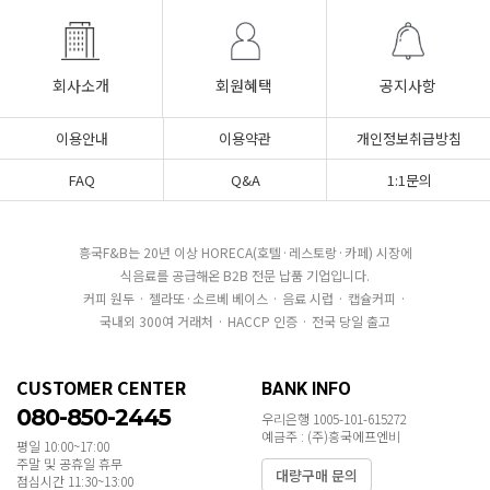
회사소개
회원혜택
공지사항
이용안내
이용약관
개인정보취급방침
FAQ
Q&A
1:1문의
흥국F&B는 20년 이상 HORECA(호텔·레스토랑·카페) 시장에
식음료를 공급해온 B2B 전문 납품 기업입니다.
커피 원두 · 젤라또·소르베 베이스 · 음료 시럽 · 캡슐커피 ·
국내외 300여 거래처 · HACCP 인증 · 전국 당일 출고
CUSTOMER CENTER
BANK INFO
080-850-2445
우리은행 1005-101-615272
예금주 : (주)흥국에프엔비
평일 10:00~17:00
주말 및 공휴일 휴무
대량구매 문의
점심시간 11:30~13:00