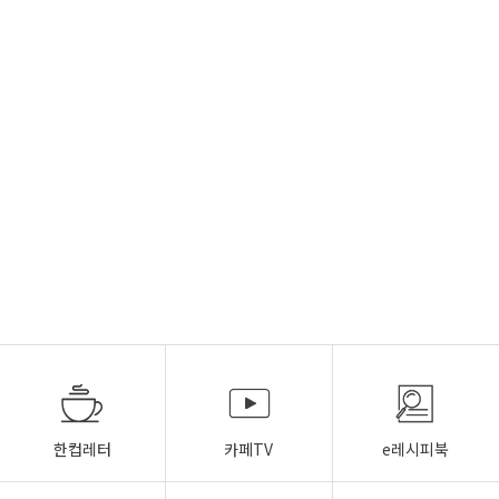
한컵레터
카페TV
e레시피북