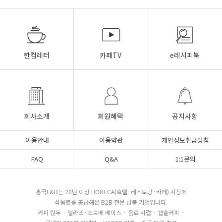
한컵레터
카페TV
e레시피북
회사소개
회원혜택
공지사항
이용안내
이용약관
개인정보취급방침
FAQ
Q&A
1:1문의
흥국F&B는 20년 이상 HORECA(호텔·레스토랑·카페) 시장에
식음료를 공급해온 B2B 전문 납품 기업입니다.
커피 원두 · 젤라또·소르베 베이스 · 음료 시럽 · 캡슐커피 ·