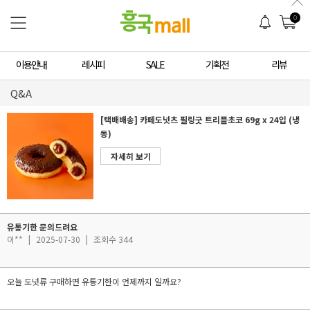
0
이용안내
레시피
SALE
기획전
리뷰
Q&A
[택배배송] 카페도넛츠 필링굿 트리플초코 69g x 24입 (냉
동)
자세히 보기
유통기한 문의드려요
이**
|
2025-07-30
|
조회수 344
오늘 도넛류 구매하면 유통기한이 언제까지 일까요?