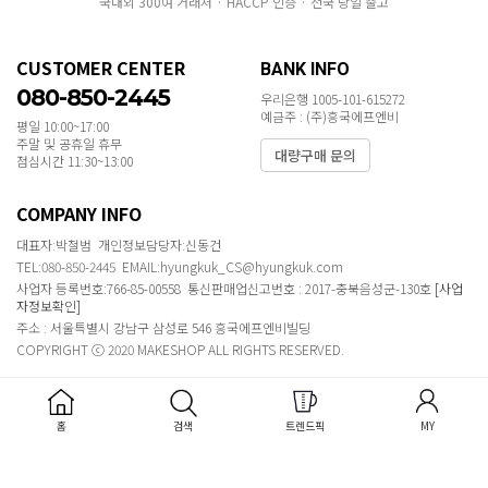
국내외 300여 거래처 · HACCP 인증 · 전국 당일 출고
CUSTOMER CENTER
BANK INFO
080-850-2445
우리은행 1005-101-615272
예금주 : (주)흥국에프엔비
평일 10:00~17:00
주말 및 공휴일 휴무
대량구매 문의
점심시간 11:30~13:00
COMPANY INFO
대표자:박철범 개인정보담당자:신동건
TEL:080-850-2445 EMAIL:hyungkuk_CS@hyungkuk.com
사업자 등록번호:766-85-00558 통신판매업신고번호 : 2017-충북음성군-130호
[사업
자정보확인]
주소 : 서울특별시 강남구 삼성로 546 흥국에프엔비빌딩
COPYRIGHT ⓒ 2020 MAKESHOP ALL RIGHTS RESERVED.
홈
검색
트렌드픽
MY