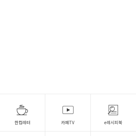
한컵레터
카페TV
e레시피북