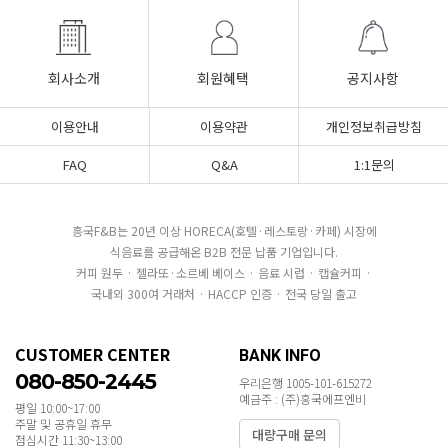
회사소개
회원혜택
공지사항
이용안내
이용약관
개인정보취급방침
FAQ
Q&A
1:1문의
흥국F&B는 20년 이상 HORECA(호텔·레스토랑·카페) 시장에
식음료를 공급해온 B2B 전문 납품 기업입니다.
커피 원두 · 젤라또·소르베 베이스 · 음료 시럽 · 캡슐커피 ·
국내외 300여 거래처 · HACCP 인증 · 전국 당일 출고
CUSTOMER CENTER
BANK INFO
080-850-2445
우리은행 1005-101-615272
예금주 : (주)흥국에프엔비
평일 10:00~17:00
주말 및 공휴일 휴무
대량구매 문의
점심시간 11:30~13:00