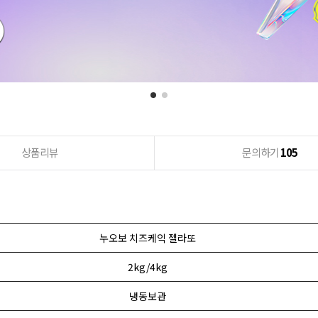
상품리뷰
문의하기
105
누오보 치즈케익 젤라또
2kg/4kg
냉동보관