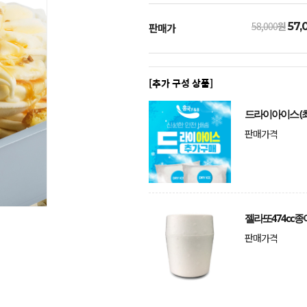
58,000
원
57,
판매가
[추가 구성 상품]
드라이아이스 (최
판매가격
젤라또474cc종
판매가격