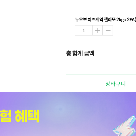
누오보 치즈케익 젤라또 2kg x 2EA(총
총 합계 금액
장바구니