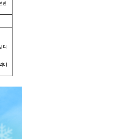
현한
엄 디
프리미