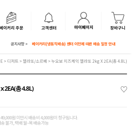
마이페이지
베이커리 주문
고객센터
장바구니
공지사항 >
8월 광복절 배송안내
'NEW 바이브믹스 or 바리스타시럽 1종' 체험단 발표
베이커리(냉동직배송) 센터 이전에 따른 배송 일정 안내
E
>
디저트
>
젤라또/소르베
> 누오보 치즈케익 젤라또 2kg X 2EA(총 4.8L)
♡
EA(총 4.8L)
49,000원 미만시 배송비 4,000원이 청구됩니다.
배송 불가, 택배 월~목 배송가능