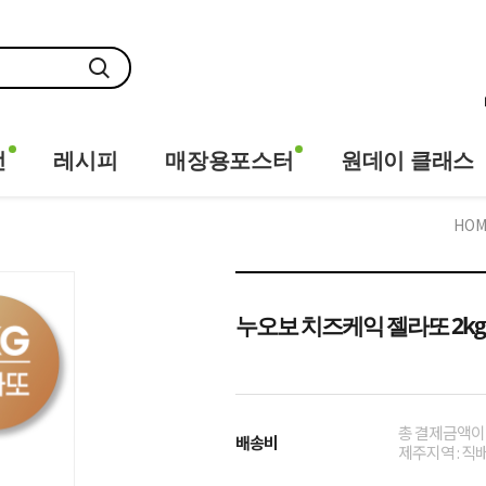
전
레시피
매장용포스터
원데이 클래스
HOM
누오보 치즈케익 젤라또 2kg x 2
총 결제금액이 
배송비
제주지역 : 직